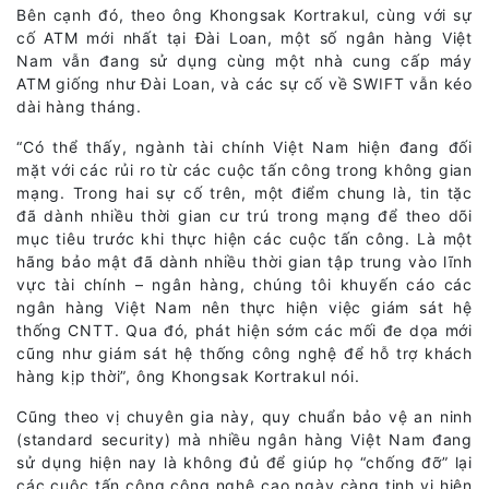
Bên cạnh đó, theo ông Khongsak Kortrakul, cùng với sự
cố ATM mới nhất tại Đài Loan, một số ngân hàng Việt
Nam vẫn đang sử dụng cùng một nhà cung cấp máy
ATM giống như Đài Loan, và các sự cố về SWIFT vẫn kéo
dài hàng tháng.
“Có thể thấy, ngành tài chính Việt Nam hiện đang đối
mặt với các rủi ro từ các cuộc tấn công trong không gian
mạng. Trong hai sự cố trên, một điểm chung là, tin tặc
đã dành nhiều thời gian cư trú trong mạng để theo dõi
mục tiêu trước khi thực hiện các cuộc tấn công. Là một
hãng bảo mật đã dành nhiều thời gian tập trung vào lĩnh
vực tài chính – ngân hàng, chúng tôi khuyến cáo các
ngân hàng Việt Nam nên thực hiện việc giám sát hệ
thống CNTT. Qua đó, phát hiện sớm các mối đe dọa mới
cũng như giám sát hệ thống công nghệ để hỗ trợ khách
hàng kịp thời”, ông Khongsak Kortrakul nói.
Cũng theo vị chuyên gia này, quy chuẩn bảo vệ an ninh
(standard security) mà nhiều ngân hàng Việt Nam đang
sử dụng hiện nay là không đủ để giúp họ “chống đỡ” lại
các cuộc tấn công công nghệ cao ngày càng tinh vi hiện