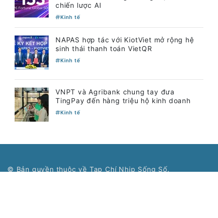
chiến lược AI
Kinh tế
NAPAS hợp tác với KiotViet mở rộng hệ
sinh thái thanh toán VietQR
Kinh tế
VNPT và Agribank chung tay đưa
TingPay đến hàng triệu hộ kinh doanh
Kinh tế
© Bản quyền thuộc về Tạp Chí Nhịp Sống Số.
Cơ quan chủ quản: Hiệp hội Phần mềm và Dịch vụ CNTT
Việt Nam - Vinasa.
Giấy phép số 197/GP-BTTTT do Bộ Thông tin và Truyền
thông cấp ngày 19/04/2016.