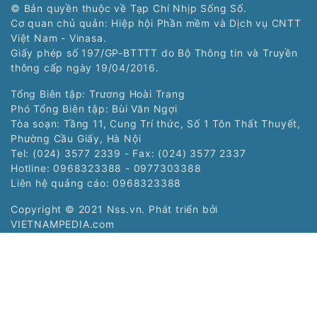
© Bản quyền thuộc về Tạp Chí Nhịp Sống Số.
Cơ quan chủ quản: Hiệp hội Phần mềm và Dịch vụ CNTT
Việt Nam - Vinasa.
Giấy phép số 197/GP-BTTTT do Bộ Thông tin và Truyền
thông cấp ngày 19/04/2016.
Tổng Biên tập: Trương Hoài Trang
Phó Tổng Biên tập: Bùi Văn Ngợi
Tòa soạn: Tầng 11, Cung Trí thức, Số 1 Tôn Thất Thuyết,
Phường Cầu Giấy, Hà Nội
Tel: (024) 3577 2339 - Fax: (024) 3577 2337
Hotline: 0968323388 - 0977303388
Liên hệ quảng cáo:
0968323388
Copyright © 2021 Nss.vn. Phát triển bởi
VIETNAMPEDIA.com
Các chuyên trang:
Chuyên trang Nhịp
Chuyên trang Siêu
sống trẻ của Tạp chí
thị số của Tạp chí
điện tử Nhịp Sống Số
điện tử Nhịp Sống Số