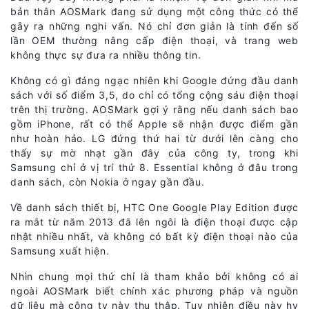
bản thân AOSMark đang sử dụng một công thức có thể
gây ra những nghi vấn. Nó chỉ đơn giản là tính đến số
lần OEM thường nâng cấp điện thoại, và trang web
không thực sự đưa ra nhiều thông tin.
Không có gì đáng ngạc nhiên khi Google đứng đầu danh
sách với số điểm 3,5, do chỉ có tổng cộng sáu điện thoại
trên thị trường. AOSMark gợi ý rằng nếu danh sách bao
gồm iPhone, rất có thể Apple sẽ nhận được điểm gần
như hoàn hảo. LG đứng thứ hai từ dưới lên càng cho
thấy sự mờ nhạt gần đây của công ty, trong khi
Samsung chỉ ở vị trí thứ 8. Essential không ở đâu trong
danh sách, còn Nokia ở ngay gần đầu.
Về danh sách thiết bị, HTC One Google Play Edition được
ra mắt từ năm 2013 đã lên ngôi là điện thoại được cập
nhật nhiều nhất, và không có bất kỳ điện thoại nào của
Samsung xuất hiện.
Nhìn chung mọi thứ chỉ là tham khảo bởi không có ai
ngoài AOSMark biết chính xác phương pháp và nguồn
dữ liệu mà công ty này thu thập. Tuy nhiên điều này hy