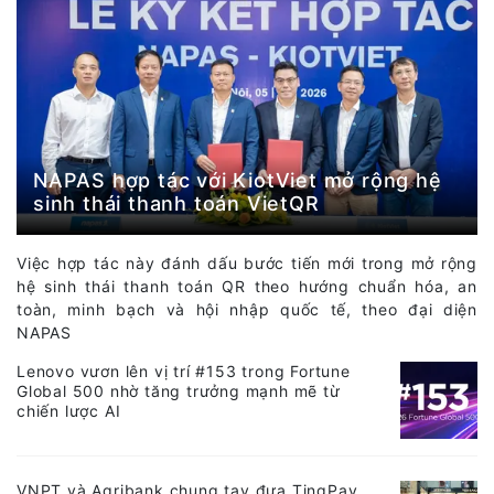
NAPAS hợp tác với KiotViet mở rộng hệ
sinh thái thanh toán VietQR
Việc hợp tác này đánh dấu bước tiến mới trong mở rộng
hệ sinh thái thanh toán QR theo hướng chuẩn hóa, an
toàn, minh bạch và hội nhập quốc tế, theo đại diện
NAPAS
Lenovo vươn lên vị trí #153 trong Fortune
Global 500 nhờ tăng trưởng mạnh mẽ từ
chiến lược AI
VNPT và Agribank chung tay đưa TingPay