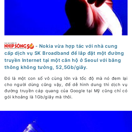
- Nokia vừa hợp tác với nhà cung
cấp dịch vụ SK Broadband để lắp đặt một đường
truyền Internet tại một căn hộ ở Seoul với băng
thông không tưởng, 52,5Gb/giây.
Đó là một con số vô cùng lớn và tốc độ mà nó đem lại
cho người dùng cũng vậy, để dễ hình dung thì dịch vụ
đường truyền cáp quang của Google tại Mỹ cũng chỉ có
gói khoảng là 1Gb/giây mà thôi.