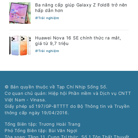
Ba nâng cấp giúp Galaxy Z Fold8 trở nên
hấp dẫn hơn
Trải nghiệm
Huawei Nova 16 SE chính thức ra mắt,
giá từ 9,7 triệu
Trải nghiệm
© Bản quyền thuộc về Tạp Chí Nhịp Sống Số.
Cơ quan chủ quản: Hiệp hội Phần mềm và Dịch vụ CNTT
Việt Nam - Vinasa.
Giấy phép số 197/GP-BTTTT do Bộ Thông tin và Truyền
thông cấp ngày 19/04/2016.
Tổng Biên tập: Trương Hoài Trang
Phó Tổng Biên tập: Bùi Văn Ngợi
Tòa soạn: Tầng 11, Cung Trí thức, Số 1 Tôn Thất Thuyết,