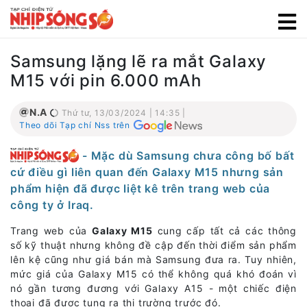
Samsung lặng lẽ ra mắt Galaxy
M15 với pin 6.000 mAh
N.A
Thứ tư, 13/03/2024 | 14:35 |
Theo dõi Tạp chí Nss trên
- Mặc dù Samsung chưa công bố bất
cứ điều gì liên quan đến Galaxy M15 nhưng sản
phẩm hiện đã được liệt kê trên trang web của
công ty ở Iraq.
Trang web của
Galaxy M15
cung cấp tất cả các thông
số kỹ thuật nhưng không đề cập đến thời điểm sản phẩm
lên kệ cũng như giá bán mà Samsung đưa ra. Tuy nhiên,
mức giá của Galaxy M15 có thể không quá khó đoán vì
nó gần tương đương với Galaxy A15 - một chiếc điện
thoại đã được tung ra thị trường trước đó.