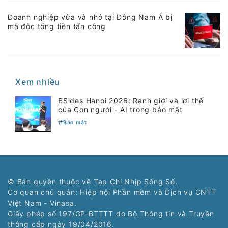
Doanh nghiệp vừa và nhỏ tại Đông Nam Á bị
mã độc tống tiền tấn công
Xem nhiều
BSides Hanoi 2026: Ranh giới và lợi thế
của Con người - AI trong bảo mật
Bảo mật
© Bản quyền thuộc về Tạp Chí Nhịp Sống Số.
Cơ quan chủ quản: Hiệp hội Phần mềm và Dịch vụ CNTT
Việt Nam - Vinasa.
Giấy phép số 197/GP-BTTTT do Bộ Thông tin và Truyền
thông cấp ngày 19/04/2016.