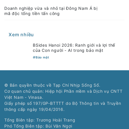
Doanh nghiệp vừa và nhỏ tại Đông Nam Á bị
mã độc tống tiền tấn công
Xem nhiều
BSides Hanoi 2026: Ranh giới và lợi thế
của Con người - AI trong bảo mật
Bảo mật
© Bản quyền thuộc về Tạp Chí Nhịp Sống Số.
Cơ quan chủ quản: Hiệp hội Phần mềm và Dịch vụ CNTT
Việt Nam - Vinasa.
Giấy phép số 197/GP-BTTTT do Bộ Thông tin và Truyền
thông cấp ngày 19/04/2016.
Tổng Biên tập: Trương Hoài Trang
Phó Tổng Biên tập: Bùi Văn Ngợi