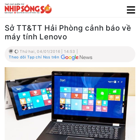
Sở TT&TT Hải Phòng cảnh báo về
máy tính Lenovo
Thứ hai, 04/01/2016 | 14:53 |
Theo dõi Tạp chí Nss trên