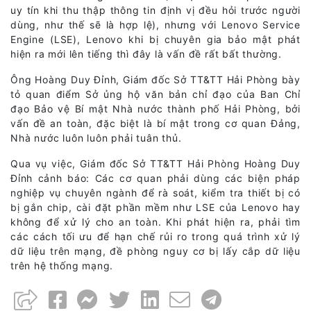
uy tín khi thu thập thông tin định vị đều hỏi trước người
dùng, như thế sẽ là hợp lệ), nhưng với Lenovo Service
Engine (LSE), Lenovo khi bị chuyên gia bảo mật phát
hiện ra mới lên tiếng thì đây là vấn đề rất bất thường.
Ông Hoàng Duy Đỉnh, Giám đốc Sở TT&TT Hải Phòng bày
tỏ quan điểm Sở ủng hộ văn bản chỉ đạo của Ban Chỉ
đạo Bảo vệ Bí mật Nhà nước thành phố Hải Phòng, bởi
vấn đề an toàn, đặc biệt là bí mật trong cơ quan Đảng,
Nhà nước luôn luôn phải tuân thủ.
Qua vụ việc, Giám đốc Sở TT&TT Hải Phòng Hoàng Duy
Đỉnh cảnh báo: Các cơ quan phải dùng các biện pháp
nghiệp vụ chuyên ngành để rà soát, kiểm tra thiết bị có
bị gắn chip, cài đặt phần mềm như LSE của Lenovo hay
không để xử lý cho an toàn. Khi phát hiện ra, phải tìm
các cách tối ưu để hạn chế rủi ro trong quá trình xử lý
dữ liệu trên mạng, đề phòng nguy cơ bị lấy cắp dữ liệu
trên hệ thống mạng.