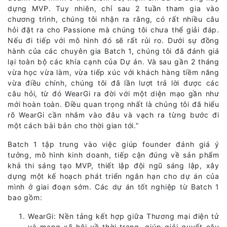
dựng MVP. Tuy nhiên, chỉ sau 2 tuần tham gia vào
chương trình, chúng tôi nhận ra rằng, có rất nhiều câu
hỏi đặt ra cho Passione mà chúng tôi chưa thể giải đáp.
Nếu đi tiếp với mô hình đó sẽ rất rủi ro. Dưới sự đồng
hành của các chuyên gia Batch 1, chúng tôi đã đánh giá
lại toàn bộ các khía cạnh của Dự án. Và sau gần 2 tháng
vừa học vừa làm, vừa tiếp xúc với khách hàng tiềm năng
vừa điều chính, chúng tôi đã lần lượt trả lời được các
câu hỏi, từ đó WearGi ra đời với một diện mạo gần như
mới hoàn toàn. Điều quan trọng nhất là chúng tôi đã hiểu
rõ WearGi cần nhắm vào đâu và vạch ra từng bước đi
một cách bài bản cho thời gian tới.”
Batch 1 tập trung vào việc giúp founder đánh giá ý
tưởng, mô hình kinh doanh, tiếp cận đúng về sản phẩm
khả thi sáng tạo MVP, thiết lập đội ngũ sáng lập, xây
dựng một kế hoạch phát triển ngắn hạn cho dự án của
mình ở giai đoạn sớm. Các dự án tốt nghiệp từ Batch 1
bao gồm:
WearGi: Nền tảng kết hợp giữa Thương mại điện tử
và mạng xã hội về thời trang, giúp giải quyết câu