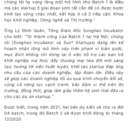
chúng tôi hy vọng rằng một mô hình như Batch 1 là điều
mà các startup ở giai đoạn sớm rất cần để có được bước
khởi tạo vững chắc nhất, kết hợp ở cả 3 tiếp cận: Khoa
học khởi nghiệp, Công nghệ và Thị trường.”
Ông Lý Đình Quân, Tổng Giám đốc Songhan Incubator
cho biết:
“Từ thành công của Batch 1 tại Hà Nội, chúng
tôi (Songhan Incubator và Sun* Startups) đang lên kế
hoạch nhân rộng mô hình này trên phạm vi toàn quốc,
mục đích không chỉ dừng lại ở việc hỗ trợ các bạn trẻ
khởi nghiệp mà thúc đẩy thương mại hóa đổi mới sáng
tạo, hướng tới việc huấn luyện, khởi tạo startup đáp ứng
nhu cầu của các doanh nghiệp, tập đoàn lớn. Điều này
sẽ giúp các doanh nghiệp tối ưu quá trình chuyển đổi số,
củng cố năng lực cạnh tranh, bảo đảm vị thế trên thị
trường, đồng thời, giúp làm giàu thêm hệ sinh thái đầu ra
cho các dự án startup.”
Được biết, trong năm 2021, hai bên dự kiến sẽ cho ra đời
04 batch, trong đó Batch 2 sẽ được khởi động từ tháng
12/2020.