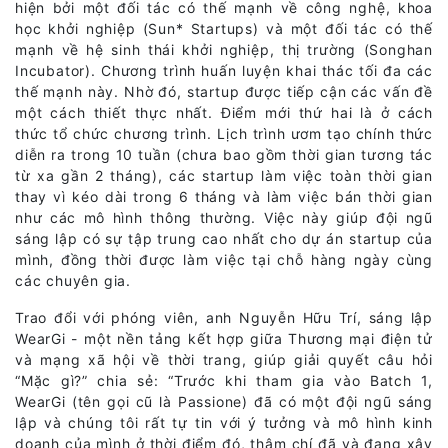
hiện bởi một đối tác có thế mạnh về công nghệ, khoa
học khởi nghiệp (Sun* Startups) và một đối tác có thế
mạnh về hệ sinh thái khởi nghiệp, thị trường (Songhan
Incubator). Chương trình huấn luyện khai thác tối đa các
thế mạnh này. Nhờ đó, startup được tiếp cận các vấn đề
một cách thiết thực nhất. Điểm mới thứ hai là ở cách
thức tổ chức chương trình. Lịch trình ươm tạo chính thức
diễn ra trong 10 tuần (chưa bao gồm thời gian tương tác
từ xa gần 2 tháng), các startup làm việc toàn thời gian
thay vì kéo dài trong 6 tháng và làm việc bán thời gian
như các mô hình thông thường. Việc này giúp đội ngũ
sáng lập có sự tập trung cao nhất cho dự án startup của
mình, đồng thời được làm việc tại chỗ hàng ngày cùng
các chuyên gia.
Trao đổi với phóng viên, anh Nguyễn Hữu Trí, sáng lập
WearGi - một nền tảng kết hợp giữa Thương mại điện tử
và mạng xã hội về thời trang, giúp giải quyết câu hỏi
“Mặc gì?” chia sẻ: “Trước khi tham gia vào Batch 1,
WearGi (tên gọi cũ là Passione) đã có một đội ngũ sáng
lập và chúng tôi rất tự tin với ý tưởng và mô hình kinh
doanh của mình ở thời điểm đó, thậm chí đã và đang xây