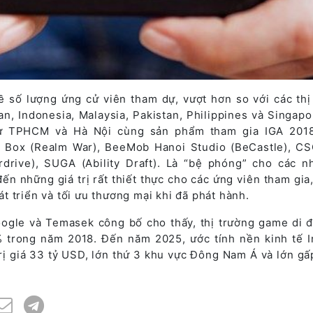
 số lượng ứng cử viên tham dự, vượt hơn so với các thị
n, Indonesia, Malaysia, Pakistan, Philippines và Singapo
từ TPHCM và Hà Nội cùng sản phẩm tham gia IGA 201
e Box (Realm War), BeeMob Hanoi Studio (BeCastle), C
drive), SUGA (Ability Draft). Là “bệ phóng” cho các n
n những giá trị rất thiết thực cho các ứng viên tham gia,
 triển và tối ưu thương mại khi đã phát hành.
oogle và Temasek công bố cho thấy, thị trường game di đ
 trong năm 2018. Đến năm 2025, ước tính nền kinh tế I
rị giá 33 tỷ USD, lớn thứ 3 khu vực Đông Nam Á và lớn gấp