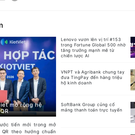
m
Lenovo vươn lên vị trí #153
trong Fortune Global 500 nhờ
tăng trưởng mạnh mẽ từ
chiến lược AI
VNPT và Agribank chung tay
đưa TingPay đến hàng triệu
hộ kinh doanh
iet mở rộng hệ
SoftBank Group củng cố
mảng thanh toán trực tuyến
tQR
ước tiến mới trong mở
n QR theo hướng chuẩn