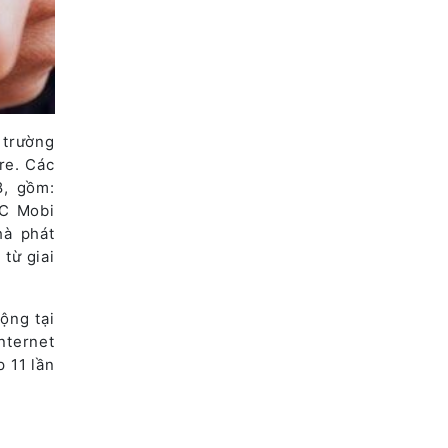
 trường
re. Các
8, gồm:
SC Mobi
hà phát
 từ giai
ộng tại
nternet
 11 lần