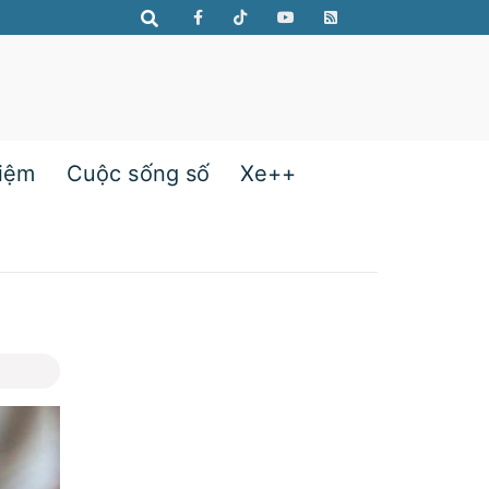
hiệm
Cuộc sống số
Xe++