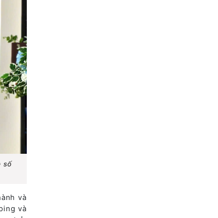
ệ số
hành và
ping và