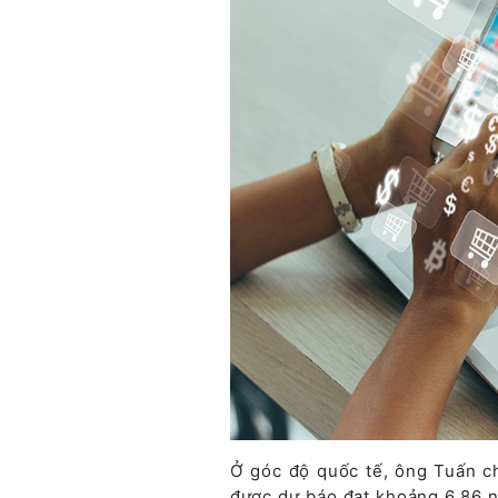
Ở góc độ quốc tế, ông Tuấn c
được dự báo đạt khoảng 6,86 n