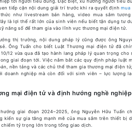
hiệp tới người tiêu dùng. Đặc biệt, xu hướng người tiêu dù
uen tiếp cận nội dung giải trí trước khi ra quyết định
mua
thức như livestream bán hàng, video mua sắm tương
ây là lợi thế rất lớn của sinh viên nếu biết tận dụng tư 
kỹ năng số để tham gia vào lĩnh vực thương mại điện tử.
hướng thị trường, nội dung pháp lý cũng được ông Ngu
sẻ. Ông Tuấn cho biết Luật Thương mại điện tử đã chí
10/12 vừa qua đã tạo hành lang pháp lý quan trọng cho 
rong giai đoạn tới. Việc nắm bắt các quy định pháp luật m
bán, nền tảng và các chủ thể tham gia thương mại điện tử,
ới doanh nghiệp mà còn đối với sinh viên – lực lượng l
ơng mại điện tử và định hướng nghề nghiệp
u hướng giai đoạn 2024–2025, ông Nguyễn Hữu Tuấn c
g kiến sự gia tăng mạnh mẽ của mua sắm trên thiết bị d
chiếm tỷ trọng lớn trong tổng giao dịch.