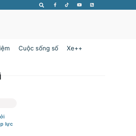
hiệm
Cuộc sống số
Xe++
ì
ởi
p lực