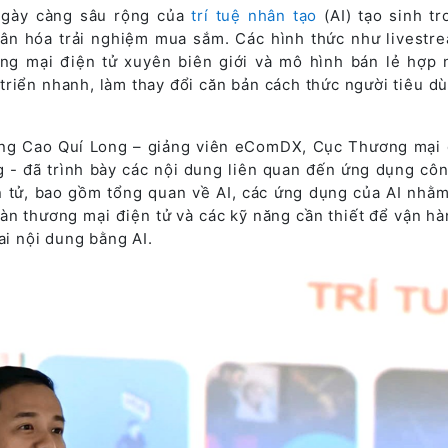
ngày càng sâu rộng của
trí tuệ nhân tạo
(AI) tạo sinh tr
hân hóa trải nghiệm mua sắm. Các hình thức như livestr
ơng mại điện tử xuyên biên giới và mô hình bán lẻ hợp 
riển nhanh, làm thay đổi căn bản cách thức người tiêu dù
ng Cao Quí Long – giảng viên eComDX, Cục Thương mại 
 - đã trình bày các nội dung liên quan đến ứng dụng cô
n tử, bao gồm tổng quan về AI, các ứng dụng của AI nhằm
àn thương mại điện tử và các kỹ năng cần thiết để vận hà
ai nội dung bằng AI.