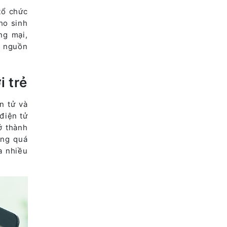
tổ chức
ho sinh
ng mại,
ị nguồn
i trẻ
n tử và
điện tử
ở thành
ong quá
a nhiều