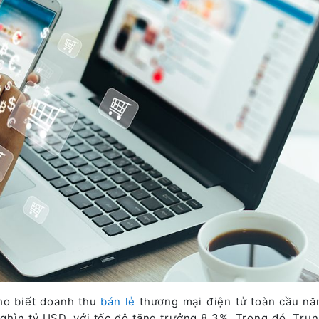
ho biết doanh thu
bán lẻ
thương mại điện tử toàn cầu n
ghìn tỷ USD, với tốc độ tăng trưởng 8,3%. Trong đó, Tru