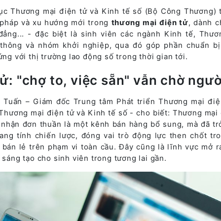
Cục Thương mại điện tử và Kinh tế số (Bộ Công Thương) 
i pháp và xu hướng mới trong
thương mại điện tử
, dành c
đẳng... - đặc biệt là sinh viên các ngành Kinh tế, Thươ
 thông và nhóm khởi nghiệp, qua đó góp phần chuẩn b
ứng với thị trường lao động số trong thời gian tới.
: "chợ to, việc sẵn" vẫn chờ ngườ
 Tuấn – Giám đốc Trung tâm Phát triển Thương mại điệ
ương mại điện tử và Kinh tế số - cho biết: Thương mại 
 nhận đơn thuần là một kênh bán hàng bổ sung, mà đã tr
ang tính chiến lược, đóng vai trò động lực then chốt tr
 bán lẻ trên phạm vi toàn cầu. Đây cũng là lĩnh vực mở r
 sáng tạo cho sinh viên trong tương lai gần.