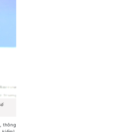
số
, thông
m kiếm)
,