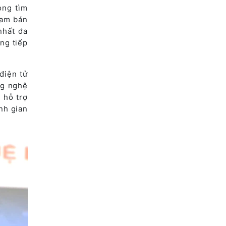
ong tìm
eam bán
nhất đa
ng tiếp
điện tử
ng nghệ
 hỗ trợ
nh gian