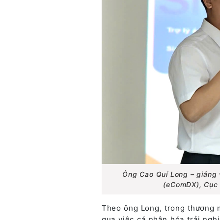
Ông Cao Quí Long – giảng 
(eComDX), Cục 
Theo ông Long, trong thương mạ
qua việc cá nhân hóa trải ng