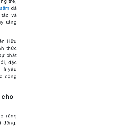
ng trẻ,
 sắm
đã
 tác và
duy sáng
yễn Hữu
nh thức
sự phát
ới, đặc
 là yêu
ao động
 cho
ho rằng
i động,