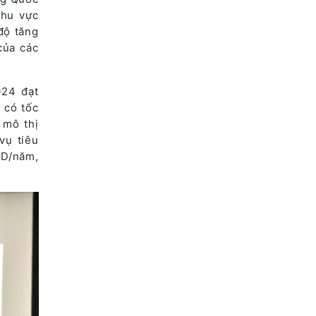
khu vực
độ tăng
của các
024 đạt
 có tốc
 mô thị
vụ tiêu
SD/năm,