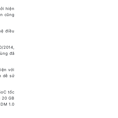
bởi hiện
ện cũng
hệ điều
0/2014,
dùng đã
iện với
h dễ sử
SoC tốc
c 20 GB
DDM 1.0