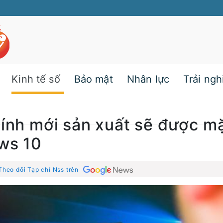
Kinh tế số
Bảo mật
Nhân lực
Trải ng
tính mới sản xuất sẽ được m
ws 10
Theo dõi Tạp chí Nss trên