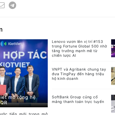
m
Lenovo vươn lên vị trí #153
trong Fortune Global 500 nhờ
tăng trưởng mạnh mẽ từ
chiến lược AI
VNPT và Agribank chung tay
đưa TingPay đến hàng triệu
hộ kinh doanh
iet mở rộng hệ
SoftBank Group củng cố
mảng thanh toán trực tuyến
tQR
ước tiến mới trong mở