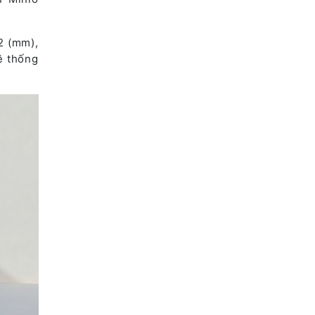
2 (mm),
ệ thống