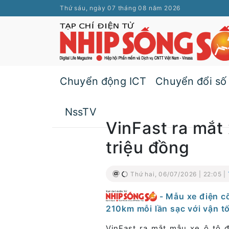
Thứ sáu, ngày 07 tháng 08 năm 2026
Chuyển động ICT
Chuyển đổi số
NssTV
VinFast ra mắt
triệu đồng
Thứ hai, 06/07/2026 | 22:05 |
- Mẫu xe điện c
210km mỗi lần sạc với vận t
VinFast ra mắt mẫu xe ô tô 