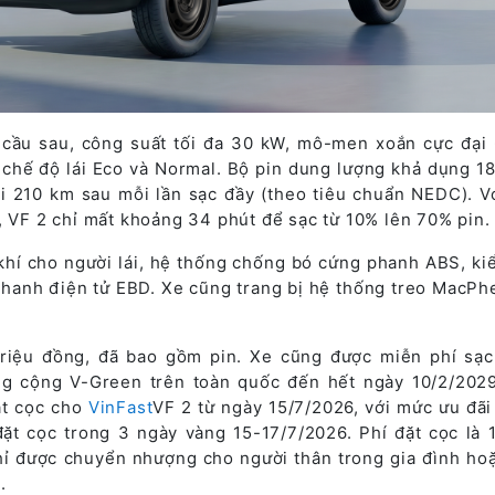
cầu sau, công suất tối đa 30 kW, mô-men xoắn cực đại
i chế độ lái Eco và Normal. Bộ pin dung lượng khả dụng 1
i 210 km sau mỗi lần sạc đầy (theo tiêu chuẩn NEDC). V
, VF 2 chỉ mất khoảng 34 phút để sạc từ 10% lên 70% pin.
 khí cho người lái, hệ thống chống bó cứng phanh ABS, ki
phanh điện tử EBD. Xe cũng trang bị hệ thống treo MacPh
riệu đồng, đã bao gồm pin. Xe cũng được miễn phí sạc
ông cộng V-Green trên toàn quốc đến hết ngày 10/2/202
ặt cọc cho
VinFast
VF 2 từ ngày 15/7/2026, với mức ưu đãi 
t cọc trong 3 ngày vàng 15-17/7/2026. Phí đặt cọc là 1
hỉ được chuyển nhượng cho người thân trong gia đình ho
.