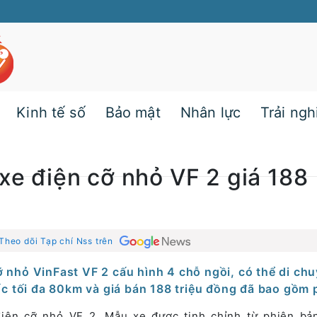
Kinh tế số
Bảo mật
Nhân lực
Trải ng
 xe điện cỡ nhỏ VF 2 giá 188
Theo dõi Tạp chí Nss trên
ỡ nhỏ VinFast VF 2 cấu hình 4 chỗ ngồi, có thể di ch
ốc tối đa 80km và giá bán 188 triệu đồng đã bao gồm 
điện cỡ nhỏ VF 2. Mẫu xe được tinh chỉnh từ phiên bả