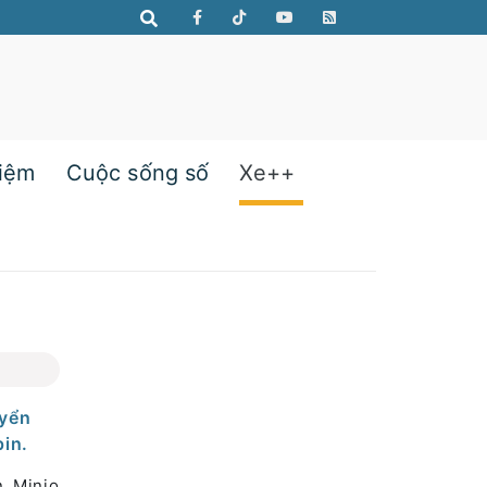
hiệm
Cuộc sống số
Xe++
uyển
pin.
n Minio