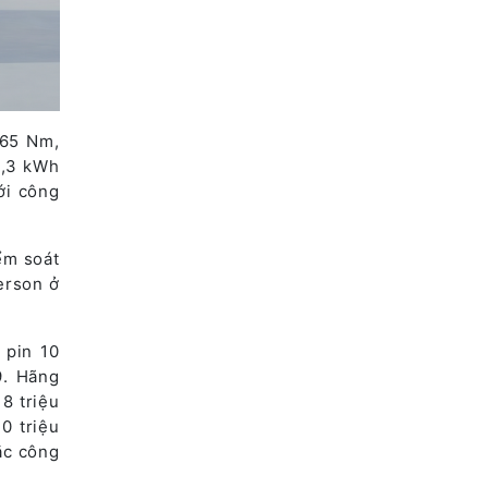
 65 Nm,
8,3 kWh
ới công
ểm soát
erson ở
 pin 10
9. Hãng
8 triệu
0 triệu
ặc công