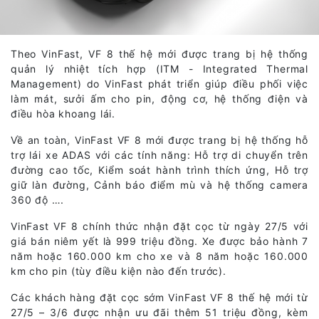
Theo VinFast, VF 8 thế hệ mới được trang bị hệ thống
quản lý nhiệt tích hợp (ITM - Integrated Thermal
Management) do VinFast phát triển giúp điều phối việc
làm mát, sưởi ấm cho pin, động cơ, hệ thống điện và
điều hòa khoang lái.
Về an toàn, VinFast VF 8 mới được trang bị hệ thống hỗ
trợ lái xe ADAS với các tính năng: Hỗ trợ di chuyển trên
đường cao tốc, Kiểm soát hành trình thích ứng, Hỗ trợ
giữ làn đường, Cảnh báo điểm mù và hệ thống camera
360 độ ….
VinFast VF 8 chính thức nhận đặt cọc từ ngày 27/5 với
giá bán niêm yết là 999 triệu đồng. Xe được bảo hành 7
năm hoặc 160.000 km cho xe và 8 năm hoặc 160.000
km cho pin (tùy điều kiện nào đến trước).
Các khách hàng đặt cọc sớm VinFast VF 8 thế hệ mới từ
27/5 – 3/6 được nhận ưu đãi thêm 51 triệu đồng, kèm