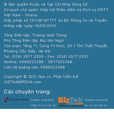
© Bản quyền thuộc về Tạp Chí Nhịp Sống Số.
Cơ quan chủ quản: Hiệp hội Phần mềm và Dịch vụ CNTT
Việt Nam - Vinasa.
Giấy phép số 197/GP-BTTTT do Bộ Thông tin và Truyền
thông cấp ngày 19/04/2016.
Tổng Biên tập: Trương Hoài Trang
Phó Tổng Biên tập: Bùi Văn Ngợi
Tòa soạn: Tầng 11, Cung Trí thức, Số 1 Tôn Thất Thuyết,
Phường Cầu Giấy, Hà Nội
Tel: (024) 3577 2339 - Fax: (024) 3577 2337
Hotline: 0968323388 - 0977303388
Liên hệ quảng cáo:
0968323388
Copyright © 2021 Nss.vn. Phát triển bởi
VIETNAMPEDIA.com
Các chuyên trang:
Chuyên trang Nhịp
Chuyên trang Siêu
sống trẻ của Tạp chí
thị số của Tạp chí
điện tử Nhịp Sống Số
điện tử Nhịp Sống Số