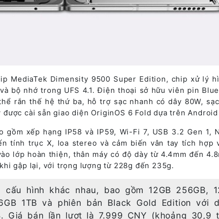
hip MediaTek Dimensity 9500 Super Edition, chip xử lý h
à bộ nhớ trong UFS 4.1. Điện thoại sở hữu viên pin Blu
thể rắn thế hệ thứ ba, hỗ trợ sạc nhanh có dây 80W, sạ
được cài sẵn giao diện OriginOS 6 Fold dựa trên Android 
ao gồm xếp hạng IP58 và IP59, Wi-Fi 7, USB 3.2 Gen 1, 
n tính trục X, loa stereo và cảm biến vân tay tích hợp 
vào lớp hoàn thiện, thân máy có độ dày từ 4.4mm đến 4.
hi gập lại, với trọng lượng từ 228g đến 235g.
ều cấu hình khác nhau, bao gồm 12GB 256GB, 
GB 1TB và phiên bản Black Gold Edition với 
. Giá bán lần lượt là 7.999 CNY (khoảng 30,9 t