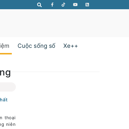
hiệm
Cuộc sống số
Xe++
ồng
chất
n thoại
ng niên