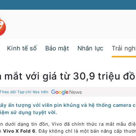
Kinh tế số
Bảo mật
Nhân lực
Trải ng
a mắt với giá từ 30,9 triệu đ
Theo dõi Tạp chí Nss trên
 gây ấn tượng với viên pin khủng và hệ thống camera 
iệm sử dụng tuyệt vời.
ện dưới dạng tin đồn, Vivo đã chính thức ra mắt mẫu điệ
ên
Vivo X Fold 6
. Đây không chỉ là một bản nâng cấp thườ