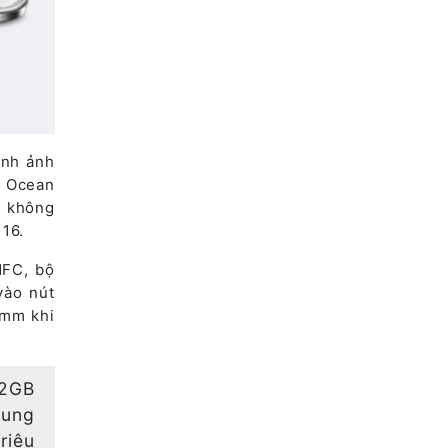
ình ảnh
e Ocean
c không
16.
NFC, bộ
vào nút
8mm khi
12GB
dung
riệu