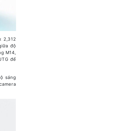
x 2,312
giữa độ
ng M14,
 UTG để
độ sáng
 camera