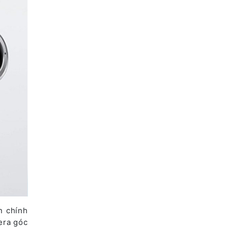
n chính
era góc