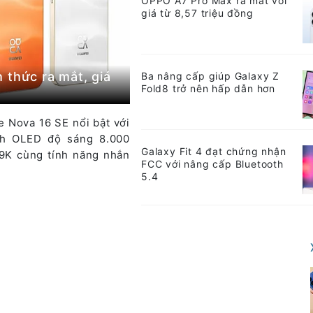
OPPO A7 Pro Max ra mắt với
giá từ 8,57 triệu đồng
 thức ra mắt, giá
Ba nâng cấp giúp Galaxy Z
Fold8 trở nên hấp dẫn hơn
 Nova 16 SE nổi bật với
nh OLED độ sáng 8.000
Galaxy Fit 4 đạt chứng nhận
69K cùng tính năng nhắn
FCC với nâng cấp Bluetooth
5.4