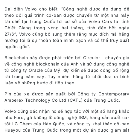
Đại diện Volvo cho biết, “Công nghệ được áp dụng để
theo dõi quá trình cô-ban được chuyển từ một nhà máy
tái chế tại Trung Quốc tới cơ sở của Volvo Cars tại tỉnh
Chiết Giang trong vòng hai tháng, tính đến hết ngày
27/6”, Volvo cũng bổ sung thêm rằng mục đích mà hãng
hướng tới là sự “hoàn toàn minh bạch và có thể truy xuất
nguồn gốc”.
Blockchain này được phát triển bởi Circulor - chuyên gia
về công nghệ blockchain của Anh và sử dụng công nghệ
từ công ty Oracle của Mỹ, dự kiến sẽ được công bố rộng
rãi trong năm nay. Tuy nhiên, hãng từ chối đưa ra bình
luận về những bước đi tiếp theo.
Pin của xe được sản xuất bởi Công ty Contemporary
Amperex Technology Co Ltd (CATL) của Trung Quốc.
Volvo cũng xác nhận họ sẽ hợp tác với một số hãng khác
như Ford, gã khổng lồ công nghệ IBM, hãng sản xuất ca-
tốt LG Chem của Hàn Quốc, và công ty khai thác cô-ban
Huayou của Trung Quốc trong một dự án được giám sát