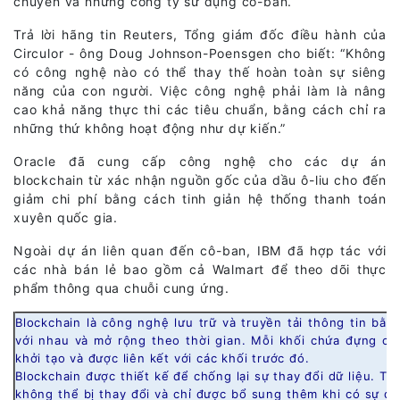
chuyển và những công ty sử dụng cô-ban.
Trả lời hãng tin Reuters, Tổng giám đốc điều hành của
Circulor - ông Doug Johnson-Poensgen cho biết: “Không
có công nghệ nào có thể thay thế hoàn toàn sự siêng
năng của con người. Việc công nghệ phải làm là nâng
cao khả năng thực thi các tiêu chuẩn, bằng cách chỉ ra
những thứ không hoạt động như dự kiến.”
Oracle đã cung cấp công nghệ cho các dự án
blockchain từ xác nhận nguồn gốc của dầu ô-liu cho đến
giảm chi phí bằng cách tinh giản hệ thống thanh toán
xuyên quốc gia.
Ngoài dự án liên quan đến cô-ban, IBM đã hợp tác với
các nhà bán lẻ bao gồm cả Walmart để theo dõi thực
phẩm thông qua chuỗi cung ứng.
Blockchain là công nghệ lưu trữ và truyền tải thông tin bằn
với nhau và mở rộng theo thời gian. Mỗi khối chứa đựng các
khởi tạo và được liên kết với các khối trước đó.
Blockchain được thiết kế để chống lại sự thay đổi dữ liệu. Th
không thể bị thay đổi và chỉ được bổ sung thêm khi có sự đồ