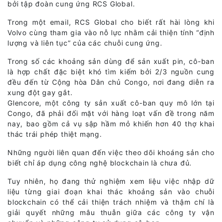
bởi tập đoàn cung ứng RCS Global.
Trong một email, RCS Global cho biết rất hài lòng khi
Volvo cùng tham gia vào nỗ lực nhằm cải thiện tính “định
lượng và liên tục” của các chuỗi cung ứng.
Trong số các khoảng sản dùng để sản xuất pin, cô-ban
là hợp chất đặc biệt khó tìm kiếm bởi 2/3 nguồn cung
đều đến từ Cộng hòa Dân chủ Congo, nơi đang diễn ra
xung đột gay gắt.
Glencore, một công ty sản xuất cô-ban quy mô lớn tại
Congo, đã phải đối mặt với hàng loạt vấn đề trong năm
nay, bao gồm cả vụ sập hầm mỏ khiến hơn 40 thợ khai
thác trái phép thiệt mạng.
Những người liên quan đến việc theo dõi khoáng sản cho
biết chỉ áp dụng công nghệ blockchain là chưa đủ.
Tuy nhiên, họ đang thử nghiệm xem liệu việc nhập dữ
liệu từng giai đoạn khai thác khoảng sản vào chuỗi
blockchain có thể cải thiện trách nhiệm và thậm chí là
giải quyết những mâu thuẫn giữa các công ty vận