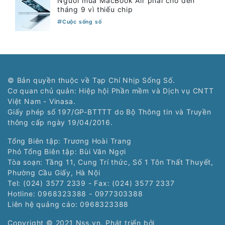
Người mua MacBook Air phải chờ đến
tháng 9 vì thiếu chip
Cuộc sống số
© Bản quyền thuộc về Tạp Chí Nhịp Sống Số.
Cơ quan chủ quản: Hiệp hội Phần mềm và Dịch vụ CNTT
Việt Nam - Vinasa.
Giấy phép số 197/GP-BTTTT do Bộ Thông tin và Truyền
thông cấp ngày 19/04/2016.
Tổng Biên tập: Trương Hoài Trang
Phó Tổng Biên tập: Bùi Văn Ngợi
Tòa soạn: Tầng 11, Cung Trí thức, Số 1 Tôn Thất Thuyết,
Phường Cầu Giấy, Hà Nội
Tel: (024) 3577 2339 - Fax: (024) 3577 2337
Hotline: 0968323388 - 0977303388
Liên hệ quảng cáo:
0968323388
Copyright © 2021 Nss.vn. Phát triển bởi