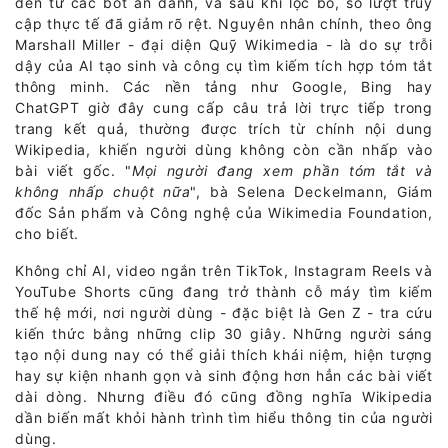
đến từ các bot ẩn danh, và sau khi lọc bỏ, số lượt truy
cập thực tế đã giảm rõ rệt. Nguyên nhân chính, theo ông
Marshall Miller - đại diện Quỹ Wikimedia - là do sự trỗi
dậy của AI tạo sinh và công cụ tìm kiếm tích hợp tóm tắt
thông minh. Các nền tảng như Google, Bing hay
ChatGPT giờ đây cung cấp câu trả lời trực tiếp trong
trang kết quả, thường được trích từ chính nội dung
Wikipedia, khiến người dùng không còn cần nhấp vào
bài viết gốc. "
Mọi người đang xem phần tóm tắt và
không nhấp chuột nữa
", bà Selena Deckelmann, Giám
đốc Sản phẩm và Công nghệ của Wikimedia Foundation,
cho biết.
Không chỉ AI, video ngắn trên TikTok, Instagram Reels và
YouTube Shorts cũng đang trở thành cỗ máy tìm kiếm
thế hệ mới, nơi người dùng - đặc biệt là Gen Z - tra cứu
kiến thức bằng những clip 30 giây. Những người sáng
tạo nội dung nay có thể giải thích khái niệm, hiện tượng
hay sự kiện nhanh gọn và sinh động hơn hẳn các bài viết
dài dòng. Nhưng điều đó cũng đồng nghĩa Wikipedia
dần biến mất khỏi hành trình tìm hiểu thông tin của người
dùng.