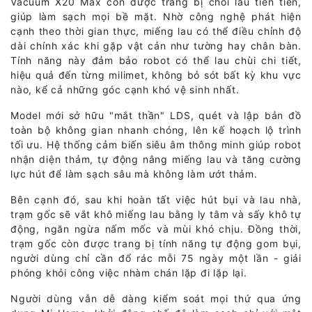
Vacuum X20 Max còn được trang bị chổi lau tiên tiến,
giúp làm sạch mọi bề mặt. Nhờ công nghệ phát hiện
cạnh theo thời gian thực, miếng lau có thể điều chỉnh độ
dài chính xác khi gặp vật cản như tường hay chân bàn.
Tính năng này đảm bảo robot có thể lau chùi chi tiết,
hiệu quả đến từng milimet, không bỏ sót bất kỳ khu vực
nào, kể cả những góc cạnh khó vệ sinh nhất.
Model mới sở hữu "mắt thần" LDS, quét và lập bản đồ
toàn bộ không gian nhanh chóng, lên kế hoạch lộ trình
tối ưu. Hệ thống cảm biến siêu âm thông minh giúp robot
nhận diện thảm, tự động nâng miếng lau và tăng cường
lực hút để làm sạch sâu mà không làm ướt thảm.
Bên cạnh đó, sau khi hoàn tất việc hút bụi và lau nhà,
trạm gốc sẽ vắt khô miếng lau bằng ly tâm và sấy khô tự
động, ngăn ngừa nấm mốc và mùi khó chịu. Đồng thời,
trạm gốc còn được trang bị tính năng tự động gom bụi,
người dùng chỉ cần đổ rác mỗi 75 ngày một lần - giải
phóng khỏi công việc nhàm chán lặp đi lặp lại.
Người dùng vẫn dễ dàng kiểm soát mọi thứ qua ứng