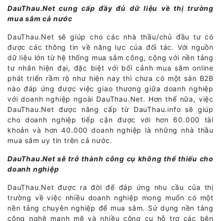
DauThau.Net cung cấp đầy đủ dữ liệu về thị trường
mua sắm cả nước
DauThau.Net sẽ giúp cho các nhà thầu/chủ đầu tư có
được các thông tin về năng lực của đối tác. Với nguồn
dữ liệu lớn từ hệ thống mua sắm công, cộng với nền tảng
tư nhân hiện đại, đặc biệt với bối cảnh mua sắm online
phát triển rầm rộ như hiện nay thì chưa có một sàn B2B
nào đáp ứng được việc giao thương giữa doanh nghiệp
với doanh nghiệp ngoài DauThau.Net. Hơn thế nữa, việc
DauThau.Net được nâng cấp từ DauThau.info sẽ giúp
cho doanh nghiệp tiếp cận được với hơn 60.000 tài
khoản và hơn 40.000 doanh nghiệp là những nhà thầu
mua sắm uy tín trên cả nước.
DauThau.Net sẽ trở thành công cụ không thể thiếu cho
doanh nghiệp
DauThau.Net được ra đời để đáp ứng nhu cầu của thị
trường về việc nhiều doanh nghiệp mong muốn có một
nền tảng chuyên nghiệp để mua sắm. Sử dụng nền tảng
công nghệ mạnh mẽ và nhiều công cụ hỗ trợ các bên