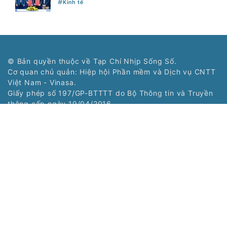
Kinh tế
© Bản quyền thuộc về Tạp Chí Nhịp Sống Số.
Cơ quan chủ quản: Hiệp hội Phần mềm và Dịch vụ CNTT
Việt Nam - Vinasa.
Giấy phép số 197/GP-BTTTT do Bộ Thông tin và Truyền
thông cấp ngày 19/04/2016.
Tổng Biên tập: Trương Hoài Trang
Phó Tổng Biên tập: Bùi Văn Ngợi
Tòa soạn: Tầng 11, Cung Trí thức, Số 1 Tôn Thất Thuyết,
Phường Cầu Giấy, Hà Nội
Tel: (024) 3577 2339 - Fax: (024) 3577 2337
Hotline: 0968323388 - 0977303388
Liên hệ quảng cáo:
0968323388
Copyright © 2021 Nss.vn. Phát triển bởi
VIETNAMPEDIA.com