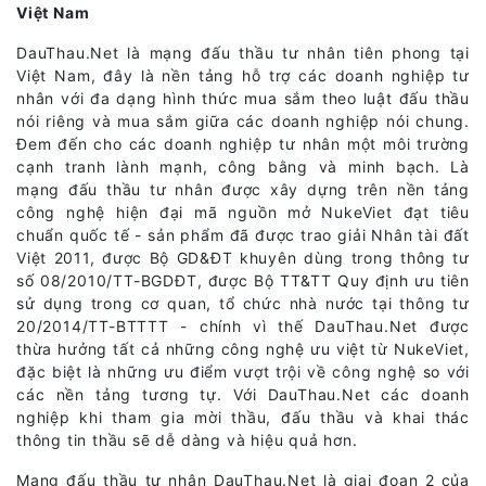
Việt Nam
DauThau.Net là mạng đấu thầu tư nhân tiên phong tại
Việt Nam, đây là nền tảng hỗ trợ các doanh nghiệp tư
nhân với đa dạng hình thức mua sắm theo luật đấu thầu
nói riêng và mua sắm giữa các doanh nghiệp nói chung.
Đem đến cho các doanh nghiệp tư nhân một môi trường
cạnh tranh lành mạnh, công bằng và minh bạch. Là
mạng đấu thầu tư nhân được xây dựng trên nền tảng
công nghệ hiện đại mã nguồn mở NukeViet đạt tiêu
chuẩn quốc tế - sản phẩm đã được trao giải Nhân tài đất
Việt 2011, được Bộ GD&ĐT khuyên dùng trong thông tư
số 08/2010/TT-BGDĐT, được Bộ TT&TT Quy định ưu tiên
sử dụng trong cơ quan, tổ chức nhà nước tại thông tư
20/2014/TT-BTTTT - chính vì thế DauThau.Net được
thừa hưởng tất cả những công nghệ ưu việt từ NukeViet,
đặc biệt là những ưu điểm vượt trội về công nghệ so với
các nền tảng tương tự. Với DauThau.Net các doanh
nghiệp khi tham gia mời thầu, đấu thầu và khai thác
thông tin thầu sẽ dễ dàng và hiệu quả hơn.
Mạng đấu thầu tư nhân DauThau.Net là giai đoạn 2 của