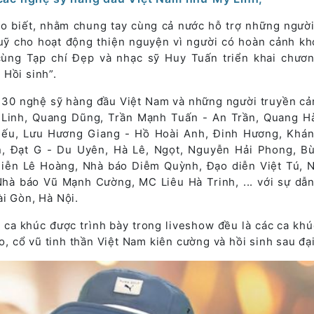
o biết, nhằm chung tay cùng cả nước hỗ trợ những người
uỹ cho hoạt động thiện nguyện vì người có hoàn cảnh kh
ng Tạp chí Đẹp và nhạc sỹ Huy Tuấn triển khai chươn
 Hồi sinh”.
n 30 nghệ sỹ hàng đầu Việt Nam và những người truyền c
Linh, Quang Dũng, Trần Mạnh Tuấn - An Trần, Quang H
iếu, Lưu Hương Giang - Hồ Hoài Anh, Đinh Hương, Khán
, Đạt G - Du Uyên, Hà Lê, Ngọt, Nguyễn Hải Phong, B
iễn Lê Hoàng, Nhà báo Diễm Quỳnh, Đạo diễn Việt Tú, 
hà báo Vũ Mạnh Cường, MC Liêu Hà Trinh, ... với sự dẫn
i Gòn, Hà Nội.
c ca khúc được trình bày trong liveshow đều là các ca kh
ào, cổ vũ tinh thần Việt Nam kiên cường và hồi sinh sau đại