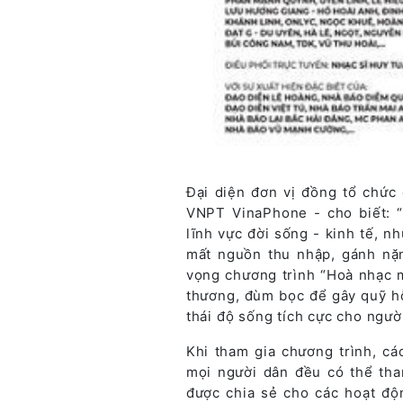
Đại diện đơn vị đồng tổ chứ
VNPT VinaPhone - cho biết: “
lĩnh vực đời sống - kinh tế, 
mất nguồn thu nhập, gánh nặn
vọng chương trình “Hoà nhạc m
thương, đùm bọc để gây quỹ hỗ
thái độ sống tích cực cho ngư
Khi tham gia chương trình, c
mọi người dân đều có thể tha
được chia sẻ cho các hoạt độ