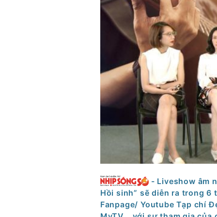
- Liveshow âm n
Hồi sinh” sẽ diễn ra trong 6
Fanpage/ Youtube Tạp chí Đ
MyTV,…với sự tham gia của 