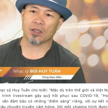
ạc sỹ Huy Tuấn cho biết: “Mặc dù trên thế giới và Việt N
 trình livestream gây quỹ hồi phục sau COVID-19, “H
” vẫn đảm bảo có những “điểm sáng” riêng, với sự kết n
âu chuyện truyền cảm hứng. Với một chương trình được