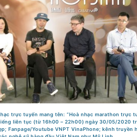
hạc trực tuyến mang tên: “Hoà nhạc marathon trực t
 tiếng liên tục (từ 16h00 – 22h00) ngày 30/05/2020 t
ẹp; Fanpage/Youtube VNPT VinaPhone; kênh truyền 
các nghệ sỹ hàng đầu Việt Nam như Mỹ Linh,