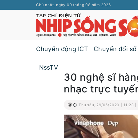
Chủ nhật, ngày 09 tháng 08 năm 2026
Chuyển động ICT
Chuyển đổi số
NssTV
30 nghệ sĩ hàn
nhạc trực tuyế
Thứ sáu, 29/05/2020 | 11:23 |