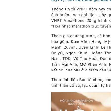
Thông tin từ VNPT hôm nay ch
ảnh hưởng sau đại dịch, gây q
VNPT VinaPhone đồng hành cù
“Hoà nhạc marathon trực tuyến
Tham gia chương trình, có hơ
bao gồm: Đàm Vĩnh Hưng, Mỹ 
Mạnh Quỳnh, Uyên Linh, Lê H
OnlyC, Ngọc Khuê, Hoàng Tôn
Nam, TDK, Vũ Thu Hoài, Đạo d
Trần Mai Anh, MC Phan Anh, N
kết nối của MC ở 2 điểm cầu Sà
Theo đại diện Ban tổ chức, cá
tinh thần cổ vũ, lạc quan, tự h