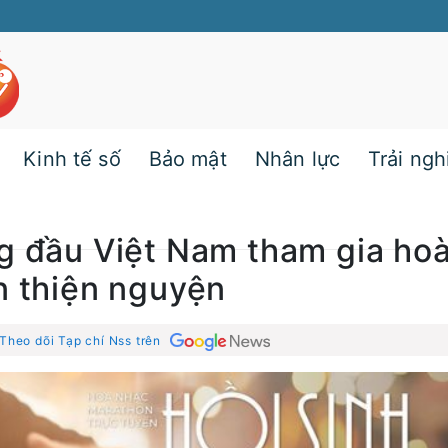
Kinh tế số
Bảo mật
Nhân lực
Trải ng
g đầu Việt Nam tham gia ho
n thiện nguyện
Theo dõi Tạp chí Nss trên