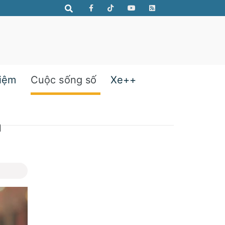
hiệm
Cuộc sống số
Xe++
à