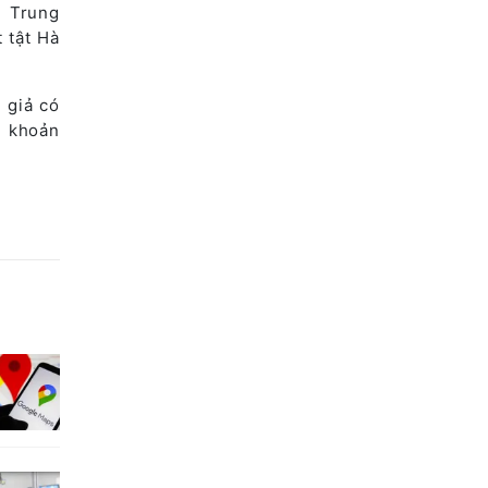
n Trung
 tật Hà
 giả có
i khoản