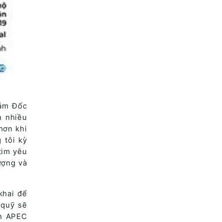
iám Đốc
n nhiều
hơn khi
 tôi kỳ
tim yêu
ượng và
khai để
 quỹ sẽ
n APEC