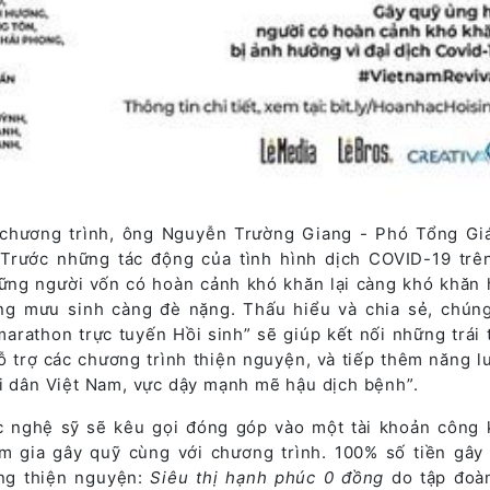
c chương trình, ông Nguyễn Trường Giang - Phó Tổng G
Trước những tác động của tình hình dịch COVID-19 trê
những người vốn có hoàn cảnh khó khăn lại càng khó khăn 
g mưu sinh càng đè nặng. Thấu hiểu và chia sẻ, chúng
arathon trực tuyến Hồi sinh” sẽ giúp kết nối những trái 
 trợ các chương trình thiện nguyện, và tiếp thêm năng l
ời dân Việt Nam, vực dậy mạnh mẽ hậu dịch bệnh”.
ác nghệ sỹ sẽ kêu gọi đóng góp vào một tài khoản công 
m gia gây quỹ cùng với chương trình. 100% số tiền gây
ng thiện nguyện:
Siêu thị hạnh phúc 0 đồng
do tập đoà