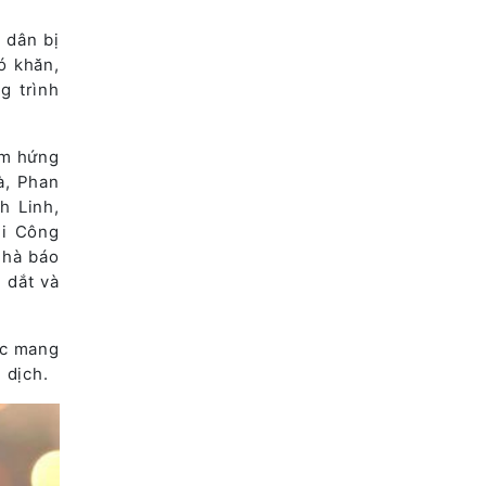
 dân bị
ó khăn,
g trình
ảm hứng
à, Phan
h Linh,
ùi Công
Nhà báo
 dắt và
úc mang
 dịch.