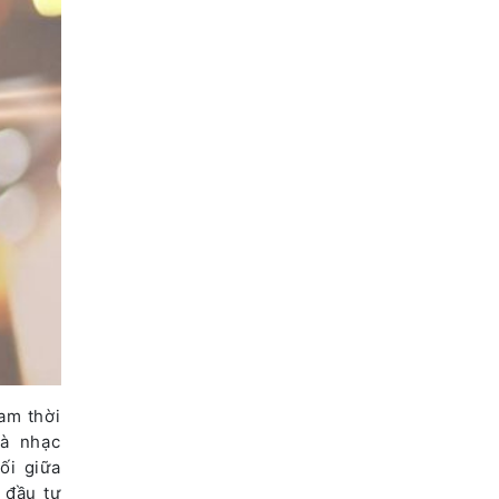
am thời
oà nhạc
ối giữa
 đầu tư