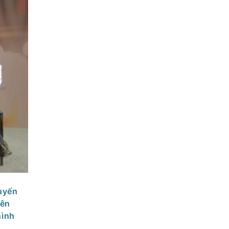
uyến
rên
hình