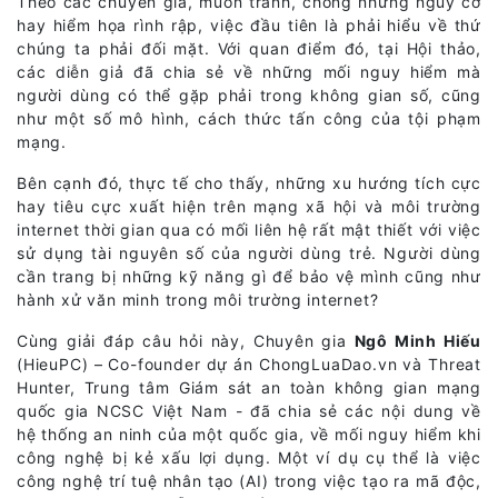
Theo các chuyên gia, muốn tránh, chống những nguy cơ
hay hiểm họa rình rập, việc đầu tiên là phải hiểu về thứ
chúng ta phải đối mặt. Với quan điểm đó, tại Hội thảo,
các diễn giả đã chia sẻ về những mối nguy hiểm mà
người dùng có thể gặp phải trong không gian số, cũng
như một số mô hình, cách thức tấn công của tội phạm
mạng.
Bên cạnh đó, thực tế cho thấy, những xu hướng tích cực
hay tiêu cực xuất hiện trên mạng xã hội và môi trường
internet thời gian qua có mối liên hệ rất mật thiết với việc
sử dụng tài nguyên số của người dùng trẻ. Người dùng
cần trang bị những kỹ năng gì để bảo vệ mình cũng như
hành xử văn minh trong môi trường internet?
Cùng giải đáp câu hỏi này, Chuyên gia
Ngô Minh Hiếu
(HieuPC) – Co-founder dự án ChongLuaDao.vn và Threat
Hunter, Trung tâm Giám sát an toàn không gian mạng
quốc gia NCSC Việt Nam - đã chia sẻ các nội dung về
hệ thống an ninh của một quốc gia, về mối nguy hiểm khi
công nghệ bị kẻ xấu lợi dụng. Một ví dụ cụ thể là việc
công nghệ trí tuệ nhân tạo (AI) trong việc tạo ra mã độc,