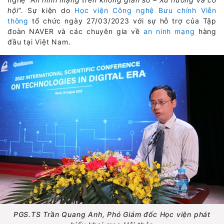
hội”.
Sự kiện do
Học viện Công nghệ Bưu chính Viễn
thông
tổ chức ngày 27/03/2023 với sự hỗ trợ của Tập
đoàn NAVER và các chuyên gia về
an ninh mạng
hàng
đầu tại Việt Nam.
PGS.TS Trần Quang Anh, Phó Giám đốc Học viện phát