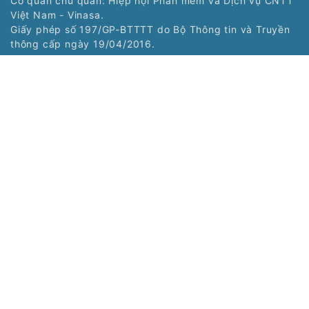
Cơ quan chủ quản: Hiệp hội Phần mềm và Dịch vụ CNTT
Việt Nam - Vinasa.
Giấy phép số 197/GP-BTTTT do Bộ Thông tin và Truyền
thông cấp ngày 19/04/2016.
Tổng Biên tập: Trương Hoài Trang
Phó Tổng Biên tập: Bùi Văn Ngợi
Tòa soạn: Tầng 11, Cung Trí thức, Số 1 Tôn Thất Thuyết,
Phường Cầu Giấy, Hà Nội
Tel: (024) 3577 2339 - Fax: (024) 3577 2337
Hotline: 0968323388 - 0977303388
Liên hệ quảng cáo:
0968323388
Copyright © 2021 Nss.vn. Phát triển bởi
VIETNAMPEDIA.com
Các chuyên trang:
Chuyên trang Nhịp
Chuyên trang Siêu
sống trẻ của Tạp chí
thị số của Tạp chí
điện tử Nhịp Sống Số
điện tử Nhịp Sống Số