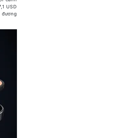
7,1 USD
g đương