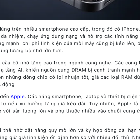
ùng trên nhiều smartphone cao cấp, trong đó có iPhone.
ý đa nhiệm, chạy ứng dụng nặng và hỗ trợ các tính năng 
ăng mạnh, chi phí linh kiện của mỗi máy cũng bị kéo lên, 
dung lượng bộ nhớ lớn hơn.
 cầu bộ nhớ tăng cao trong ngành công nghệ. Các công 
hạ tầng AI, khiến nguồn cung DRAM bị cạnh tranh mạnh h
ên những dòng chip có lợi nhuận tốt, giá các loại RAM d
c động.
 đến
Apple
. Các hãng smartphone, laptop và thiết bị điện 
tự nếu xu hướng tăng giá kéo dài. Tuy nhiên, Apple là 
 với sản lượng lớn và phụ thuộc nhiều vào chuỗi cung ứ
ợi thế nhờ đặt hàng quy mô lớn và ký hợp đồng dài hạn 
ng giữ giá linh kiện ổn định hơn so với nhiều đối thủ. Nh