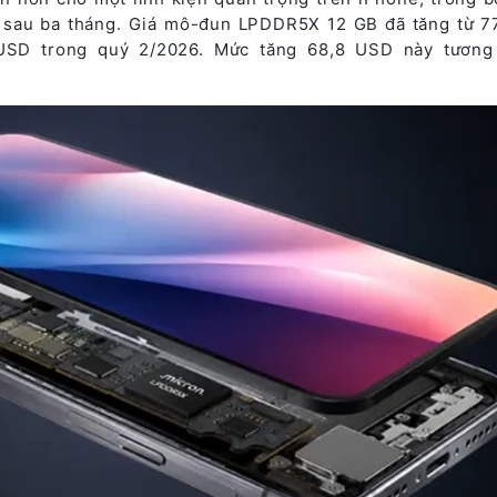
sau ba tháng. Giá mô-đun LPDDR5X 12 GB đã tăng từ 7
 USD trong quý 2/2026. Mức tăng 68,8 USD này tươn