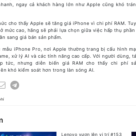
nhanh, ngay cả khách hàng lớn như Apple cũng khó trá
hức cho thấy Apple sẽ tăng giá iPhone vì chi phí RAM. Tuy
ì ở mức cao, hãng sẽ phải lựa chọn giữa việc hấp thụ phần 
ần sang giá bán sản phẩm.
c mẫu iPhone Pro, nơi Apple thường trang bị cấu hình m
me, xử lý AI và các tính năng cao cấp. Với người dùng, t
ập tức, nhưng diễn biến giá RAM cho thấy chi phí s
ên khó kiểm soát hơn trong làn sóng AI.
phí
m
Lenovo vươn lên vị trí #153