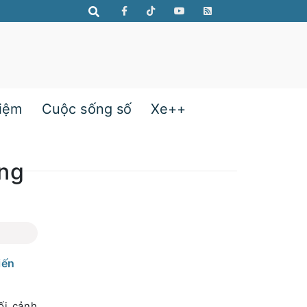
hiệm
Cuộc sống số
Xe++
ăng
iến
ối cảnh