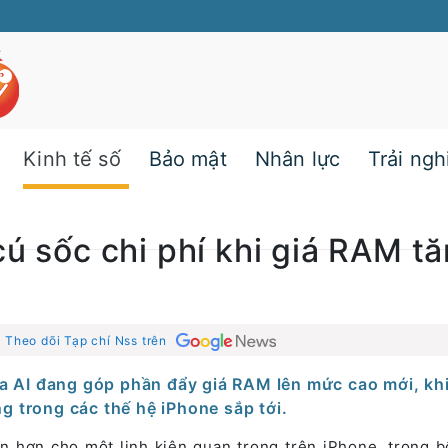
Kinh tế số
Bảo mật
Nhân lực
Trải ng
cú sốc chi phí khi giá RAM t
|
Theo dõi Tạp chí Nss trên
a AI đang góp phần đẩy giá RAM lên mức cao mới, kh
g trong các thế hệ iPhone sắp tới.
ền hơn cho một linh kiện quan trọng trên iPhone, trong b