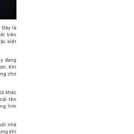
 Đây là
AI trên
đặc biệt
ty đang
ơn. Khi
ùng cho
tử khác
cái tên
ng linh
với nhà
ưng khi