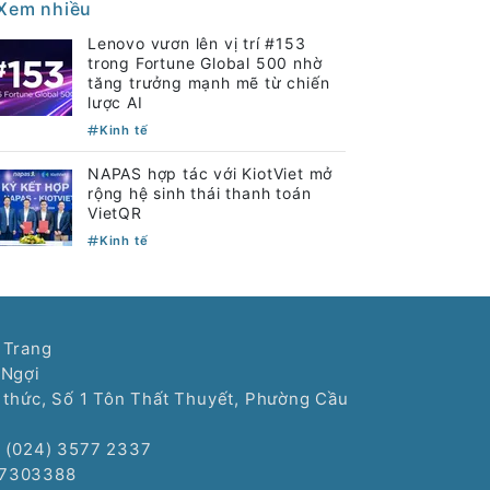
Xem nhiều
Lenovo vươn lên vị trí #153
trong Fortune Global 500 nhờ
tăng trưởng mạnh mẽ từ chiến
lược AI
Kinh tế
NAPAS hợp tác với KiotViet mở
rộng hệ sinh thái thanh toán
VietQR
Kinh tế
 Trang
 Ngợi
í thức, Số 1 Tôn Thất Thuyết, Phường Cầu
: (024) 3577 2337
77303388