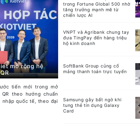
trong Fortune Global 500 nhờ
tăng trưởng mạnh mẽ từ
chiến lược AI
VNPT và Agribank chung tay
đưa TingPay đến hàng triệu
hộ kinh doanh
iet mở rộng hệ
SoftBank Group củng cố
mảng thanh toán trực tuyến
tQR
ước tiến mới trong mở
n QR theo hướng chuẩn
Samsung gây bất ngờ khi
i nhập quốc tế, theo đại
tung thẻ tín dụng Galaxy
Card