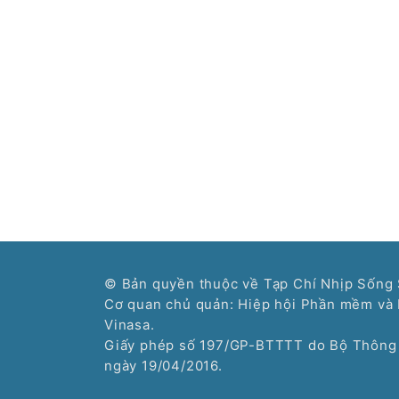
© Bản quyền thuộc về Tạp Chí Nhịp Sống 
Cơ quan chủ quản: Hiệp hội Phần mềm và 
Vinasa.
Giấy phép số 197/GP-BTTTT do Bộ Thông 
ngày 19/04/2016.