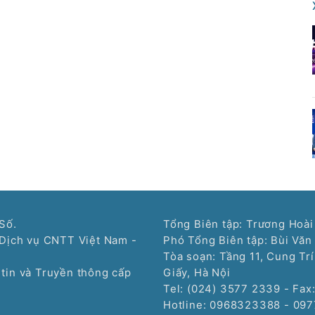
Số.
Tổng Biên tập: Trương Hoài
Dịch vụ CNTT Việt Nam -
Phó Tổng Biên tập: Bùi Văn
Tòa soạn: Tầng 11, Cung Tr
tin và Truyền thông cấp
Giấy, Hà Nội
Tel: (024) 3577 2339 - Fax
Hotline: 0968323388 - 09