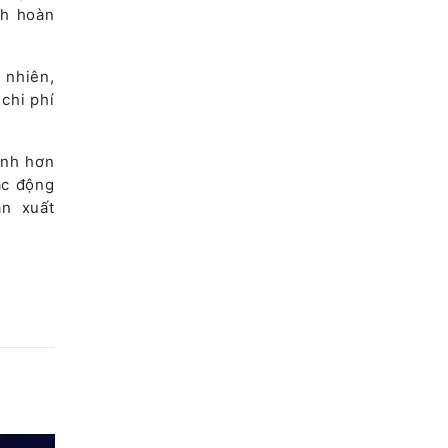
nh hoàn
 nhiên,
chi phí
ạnh hơn
ác động
ản xuất