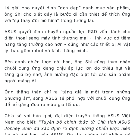
Lý giải cho quyết định “dọn dẹp” danh mục sản phẩm,
ông Shi cho biết đây là bước đi cần thiết để thích ứng
với “sự thay đổi mô hình” trong tương lai.
ASUS quyết định chuyển nguồn lực R&D vốn dành cho
điện thoại sang máy tính thương mại - lĩnh vực có tiềm
năng tăng trưởng cao hơn - cũng như các thiết bị AI vật
lý, bao gồm robot và kính thông minh.
Bên cạnh chiến lược dài hạn, ông Shi cũng thừa nhận
chuỗi cung ứng đang chịu áp lực lớn do thiếu hụt và
tăng giá bộ nhớ, ảnh hưởng đặc biệt tới các sản phẩm
ngoài mảng AI.
Ông thẳng thắn chỉ ra “tăng giá là một trong những
phương án”, song ASUS sẽ phối hợp với chuỗi cung ứng
để cố gắng đưa ra mức giá tối ưu.
Chia sẻ với báo giới, đại diện truyền thông ASUS Việt
Nam cho biết:
"Tuyên bố chính thức từ Chủ tịch ASUS
Jonney Shih đã xác định rõ định hướng chiến lược hiện
tại và dài hạn của ASUS. Do đó, chúng tôi không có