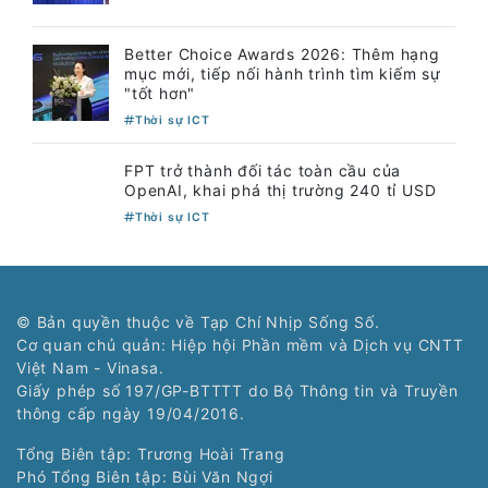
Better Choice Awards 2026: Thêm hạng
mục mới, tiếp nối hành trình tìm kiếm sự
"tốt hơn"
Thời sự ICT
FPT trở thành đối tác toàn cầu của
OpenAI, khai phá thị trường 240 tỉ USD
Thời sự ICT
© Bản quyền thuộc về Tạp Chí Nhịp Sống Số.
Cơ quan chủ quản: Hiệp hội Phần mềm và Dịch vụ CNTT
Việt Nam - Vinasa.
Giấy phép số 197/GP-BTTTT do Bộ Thông tin và Truyền
thông cấp ngày 19/04/2016.
Tổng Biên tập: Trương Hoài Trang
Phó Tổng Biên tập: Bùi Văn Ngợi