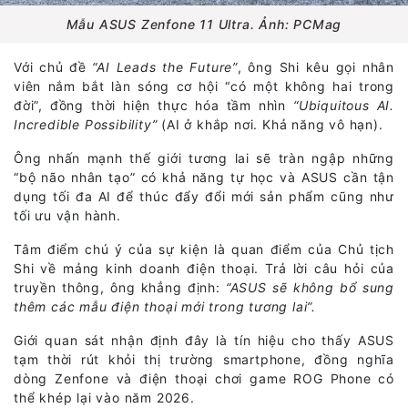
Mẫu ASUS Zenfone 11 Ultra. Ảnh: PCMag
Với chủ đề
“AI Leads the Future”
, ông Shi kêu gọi nhân
viên nắm bắt làn sóng cơ hội “có một không hai trong
đời”, đồng thời hiện thực hóa tầm nhìn
“Ubiquitous AI.
Incredible Possibility”
(AI ở khắp nơi. Khả năng vô hạn).
Ông nhấn mạnh thế giới tương lai sẽ tràn ngập những
“bộ não nhân tạo” có khả năng tự học và ASUS cần tận
dụng tối đa AI để thúc đẩy đổi mới sản phẩm cũng như
tối ưu vận hành.
Tâm điểm chú ý của sự kiện là quan điểm của Chủ tịch
Shi về mảng kinh doanh điện thoại. Trả lời câu hỏi của
truyền thông, ông khẳng định:
“ASUS sẽ không bổ sung
thêm các mẫu điện thoại mới trong tương lai”.
Giới quan sát nhận định đây là tín hiệu cho thấy ASUS
tạm thời rút khỏi thị trường smartphone, đồng nghĩa
dòng Zenfone và điện thoại chơi game ROG Phone có
thể khép lại vào năm 2026.