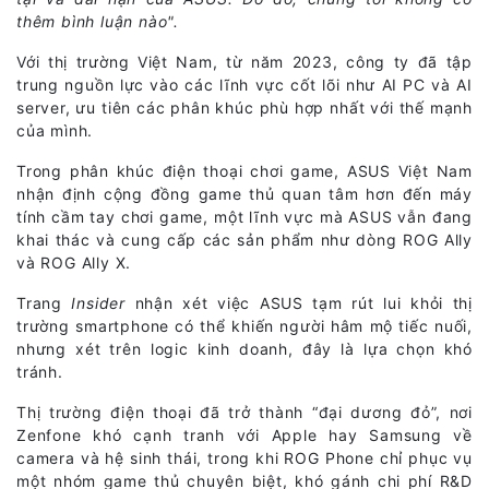
thêm bình luận nào".
Với thị trường Việt Nam, từ năm 2023, công ty đã tập
trung nguồn lực vào các lĩnh vực cốt lõi như AI PC và AI
server, ưu tiên các phân khúc phù hợp nhất với thế mạnh
của mình.
Trong phân khúc điện thoại chơi game, ASUS Việt Nam
nhận định cộng đồng game thủ quan tâm hơn đến máy
tính cầm tay chơi game, một lĩnh vực mà ASUS vẫn đang
khai thác và cung cấp các sản phẩm như dòng ROG Ally
và ROG Ally X.
Trang
Insider
nhận xét việc ASUS tạm rút lui khỏi thị
trường smartphone có thể khiến người hâm mộ tiếc nuối,
nhưng xét trên logic kinh doanh, đây là lựa chọn khó
tránh.
Thị trường điện thoại đã trở thành “đại dương đỏ”, nơi
Zenfone khó cạnh tranh với Apple hay Samsung về
camera và hệ sinh thái, trong khi ROG Phone chỉ phục vụ
một nhóm game thủ chuyên biệt, khó gánh chi phí R&D