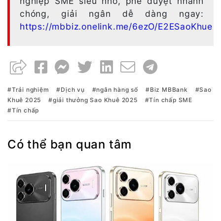
nghiệp SME siêu nhỏ, phê duyệt nhanh
chóng, giải ngân dễ dàng ngay:
https://mbbiz.onelink.me/6ezO/E2ESaoKhue
Trải nghiệm
Dịch vụ
ngân hàng số
Biz MBBank
Sao
Khuê 2025
giải thưởng Sao Khuê 2025
Tín chấp SME
Tín chấp
Có thể bạn quan tâm