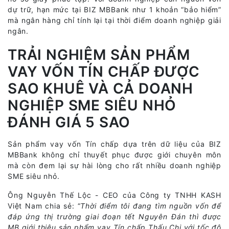
dự trữ, hạn mức tại BIZ MBBank như 1 khoản “bảo hiểm”
mà ngân hàng chỉ tính lại tại thời điểm doanh nghiệp giải
ngân.
TRẢI NGHIỆM SẢN PHẨM
VAY VỐN TÍN CHẤP ĐƯỢC
SAO KHUÊ VÀ CẢ DOANH
NGHIỆP SME SIÊU NHỎ
ĐÁNH GIÁ 5 SAO
Sản phẩm vay vốn Tín chấp dựa trên dữ liệu của BIZ
MBBank không chỉ thuyết phục được giới chuyên môn
mà còn đem lại sự hài lòng cho rất nhiều doanh nghiệp
SME siêu nhỏ.
Ông Nguyễn Thế Lộc - CEO của Công ty TNHH KASH
Việt Nam chia sẻ: “
Thời điểm tôi đang tìm nguồn vốn để
đáp ứng thị trường giai đoạn tết Nguyên Đán thì được
MB giới thiệu sản phẩm vay Tín chấp Thấu Chi với tốc độ