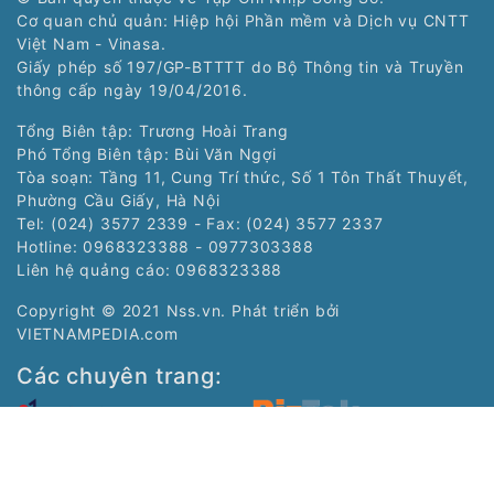
Cơ quan chủ quản: Hiệp hội Phần mềm và Dịch vụ CNTT
Việt Nam - Vinasa.
Giấy phép số 197/GP-BTTTT do Bộ Thông tin và Truyền
thông cấp ngày 19/04/2016.
Tổng Biên tập: Trương Hoài Trang
Phó Tổng Biên tập: Bùi Văn Ngợi
Tòa soạn: Tầng 11, Cung Trí thức, Số 1 Tôn Thất Thuyết,
Phường Cầu Giấy, Hà Nội
Tel: (024) 3577 2339 - Fax: (024) 3577 2337
Hotline: 0968323388 - 0977303388
Liên hệ quảng cáo:
0968323388
Copyright © 2021 Nss.vn. Phát triển bởi
VIETNAMPEDIA.com
Các chuyên trang:
Chuyên trang Nhịp
Chuyên trang Siêu
sống trẻ của Tạp chí
thị số của Tạp chí
điện tử Nhịp Sống Số
điện tử Nhịp Sống Số