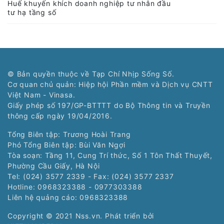
Renova Cloud đạt chứng nhận AWS AI
Services Competency
Ra mắt nền tảng hỗ trợ doanh nghiệp thực
phẩm, nông sản chuyển đổi số
Bộ KH&CN ghi nhận Viettel hoàn thành cam
kết triển khai mạng 5G
Huế khuyến khích doanh nghiệp tư nhân đầu
tư hạ tầng số
© Bản quyền thuộc về Tạp Chí Nhịp Sống Số.
Cơ quan chủ quản: Hiệp hội Phần mềm và Dịch vụ CNTT
Việt Nam - Vinasa.