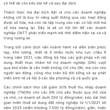
có thể sẽ còn kéo dài kể cả sau đại dịch.
Thách thức mà đại dịch đặt ra cho các doanh nghiệp
không chỉ là duy trì năng suất thông qua các hoạt động
được số hóa, mà còn tái tập trung vào các cơ hội mới mà
số hóa mang lại. Đây là sẽ cơ hội lớn để các doanh
nghiệp CNTT phát triển mạnh mẽ thời điểm hiện tại và cả
trong tương lai.
Trong bối cảnh dịch vẫn hoành hành và diễn biến phức
tạp, khó lường, nhất là ở nhiều nước khu vực châu Á
trong năm 2021, việc đồng bộ hóa các giải pháp với nội
dung thiết thực nhằm hỗ trợ doanh nghiệp (DN) vượt
qua khó khăn là cần thiết không chỉ cho DN, mà còn cho
người lao động, cũng như toàn bộ đời sống và sự phát
triển kinh tế xã hội ở các địa phương và cả quốc gia.
Các chính sách như cắt giảm 30% thuế thu nhập doanh
nghiệp (TNDN) cho các DN chủ yếu thuộc quy mô vừa
và nhỏ, có doanh số dưới 200 tỷ đồng/năm; kéo dài thời
gian miễn thuế sử dụng đất nông nghiệp từ 1/1/2021 tới
năm 2025 (miễn khoảng 7.500 tỷ đồng/năm); giãn, hoãn