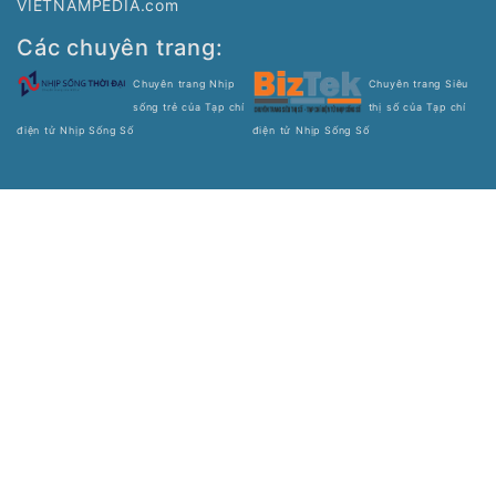
Giấy phép số 197/GP-BTTTT do Bộ Thông tin và Truyền
thông cấp ngày 19/04/2016.
Tổng Biên tập: Trương Hoài Trang
Phó Tổng Biên tập: Bùi Văn Ngợi
Tòa soạn: Tầng 11, Cung Trí thức, Số 1 Tôn Thất Thuyết,
Phường Cầu Giấy, Hà Nội
Tel: (024) 3577 2339 - Fax: (024) 3577 2337
Hotline: 0968323388 - 0977303388
Liên hệ quảng cáo:
0968323388
Copyright © 2021 Nss.vn. Phát triển bởi
VIETNAMPEDIA.com
Các chuyên trang:
Chuyên trang Nhịp
Chuyên trang Siêu
sống trẻ của Tạp chí
thị số của Tạp chí
điện tử Nhịp Sống Số
điện tử Nhịp Sống Số