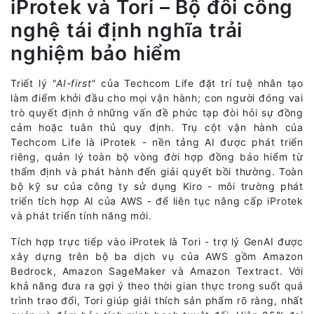
iProtek và Tori – Bộ đôi công
nghệ tái định nghĩa trải
nghiệm bảo hiểm
Triết lý
"AI-first"
của Techcom Life đặt trí tuệ nhân tạo
làm điểm khởi đầu cho mọi vận hành; con người đóng vai
trò quyết định ở những vấn đề phức tạp đòi hỏi sự đồng
cảm hoặc tuân thủ quy định. Trụ cột vận hành của
Techcom Life là iProtek - nền tảng AI được phát triển
riêng, quản lý toàn bộ vòng đời hợp đồng bảo hiểm từ
thẩm định và phát hành đến giải quyết bồi thường. Toàn
bộ kỹ sư của công ty sử dụng Kiro - môi trường phát
triển tích hợp AI của AWS - để liên tục nâng cấp iProtek
và phát triển tính năng mới.
Tích hợp trực tiếp vào iProtek là Tori - trợ lý GenAI được
xây dựng trên bộ ba dịch vụ của AWS gồm Amazon
Bedrock, Amazon SageMaker và Amazon Textract. Với
khả năng đưa ra gợi ý theo thời gian thực trong suốt quá
trình trao đổi, Tori giúp giải thích sản phẩm rõ ràng, nhất