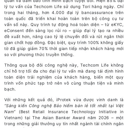
quán và đảm bảo tính minh bạch tuyệt đối. Hiện 85% đại
lý tư vấn của Techcom Life sử dụng Tori hàng ngày. Chỉ
trong hai tháng, hơn 4.000 đại lý bancassurance trên
toàn quốc đã triển khai hoàn toàn trên bộ công cụ tư
vấn số này. Quy trình tự động hoá toàn diện – từ eKYC,
eConsent đến sàng lọc rủi ro – giúp đại lý tạo ra nhiều
đề xuất hơn, nâng cao tỷ lệ chuyển đổi và rút ngắn thời
gian chốt hợp đồng. Đặc biệt, quy trình 100% không giấy
tờ đã giúp giảm 70% thời gian tiếp nhận khách hàng mới
so với phương thức truyền thống.
Thông qua bộ đôi công nghệ này, Techcom Life không
chỉ hỗ trợ tối đa cho đại lý tư vấn mà đang tái định hình
toàn diện trải nghiệm của khách hàng, biến một quy
trình vốn phức tạp trở nên vô cùng thuận tiện và minh
bạch.
Với những kết quả đó, iProtek vừa được vinh danh là
“Sáng kiến Công nghệ Bảo hiểm bán lẻ tốt nhất tại Việt
Nam”
(Best Retail Insurance Technology Initiative in
Vietnam) tại The Asian Banker Award năm 2026 – một
trong những giải thưởng uy tín nhất ngành tài chính ngân