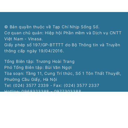
© Bản quyền thuộc về Tạp Chí Nhịp Sống Số.
Cơ quan chủ quản: Hiệp hội Phần mềm và Dịch vụ CNTT
Việt Nam - Vinasa.
Giấy phép số 197/GP-BTTTT do Bộ Thông tin và Truyền
thông cấp ngày 19/04/2016.
Tổng Biên tập: Trương Hoài Trang
Phó Tổng Biên tập: Bùi Văn Ngợi
Tòa soạn: Tầng 11, Cung Trí thức, Số 1 Tôn Thất Thuyết,
Phường Cầu Giấy, Hà Nội
Tel: (024) 3577 2339 - Fax: (024) 3577 2337
Hotline: 0968323388 - 0977303388
Liên hệ quảng cáo:
0968323388
Copyright © 2021 Nss.vn. Phát triển bởi
VIETNAMPEDIA.com
Các chuyên trang: