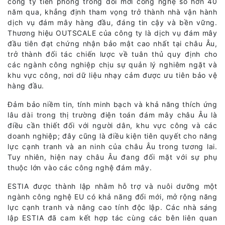
công ty tiên phong trong đổi mới công nghệ số hơn 40
năm qua, khẳng định tham vọng trở thành nhà vận hành
dịch vụ đám mây hàng đầu, đáng tin cậy và bền vững.
Thương hiệu OUTSCALE của công ty là dịch vụ đám mây
đầu tiên đạt chứng nhận bảo mật cao nhất tại châu Âu,
trở thành đối tác chiến lược về tuân thủ quy định cho
các ngành công nghiệp chịu sự quản lý nghiêm ngặt và
khu vực công, nơi dữ liệu nhạy cảm được ưu tiên bảo vệ
hàng đầu.
Đảm bảo niềm tin, tính minh bạch và khả năng thích ứng
lâu dài trong thị trường điện toán đám mây châu Âu là
điều cần thiết đối với người dân, khu vực công và các
doanh nghiệp; đây cũng là điều kiện tiên quyết cho năng
lực cạnh tranh và an ninh của châu Âu trong tương lai.
Tuy nhiên, hiện nay châu Âu đang đối mặt với sự phụ
thuộc lớn vào các công nghệ đám mây.
ESTIA được thành lập nhằm hỗ trợ và nuôi dưỡng một
ngành công nghệ EU có khả năng đổi mới, mở rộng năng
lực cạnh tranh và nâng cao tính độc lập. Các nhà sáng
lập ESTIA đã cam kết hợp tác cùng các bên liên quan