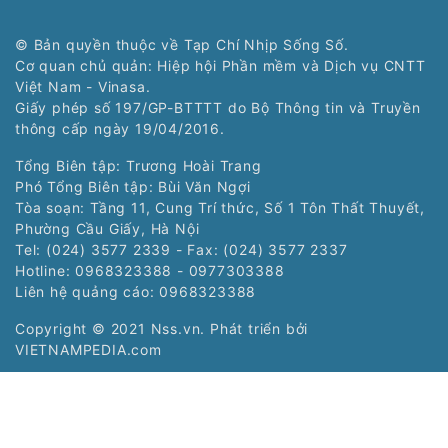
© Bản quyền thuộc về Tạp Chí Nhịp Sống Số.
Cơ quan chủ quản: Hiệp hội Phần mềm và Dịch vụ CNTT
Việt Nam - Vinasa.
Giấy phép số 197/GP-BTTTT do Bộ Thông tin và Truyền
thông cấp ngày 19/04/2016.
Tổng Biên tập: Trương Hoài Trang
Phó Tổng Biên tập: Bùi Văn Ngợi
Tòa soạn: Tầng 11, Cung Trí thức, Số 1 Tôn Thất Thuyết,
Phường Cầu Giấy, Hà Nội
Tel: (024) 3577 2339 - Fax: (024) 3577 2337
Hotline: 0968323388 - 0977303388
Liên hệ quảng cáo:
0968323388
Copyright © 2021 Nss.vn. Phát triển bởi
VIETNAMPEDIA.com
Các chuyên trang:
Chuyên trang Nhịp
Chuyên trang Siêu
sống trẻ của Tạp chí
thị số của Tạp chí