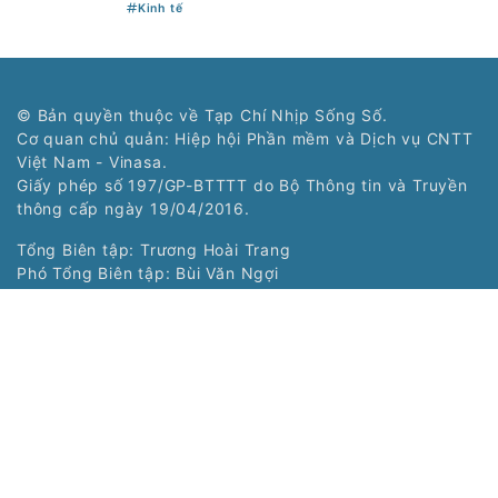
Kinh tế
© Bản quyền thuộc về Tạp Chí Nhịp Sống Số.
Cơ quan chủ quản: Hiệp hội Phần mềm và Dịch vụ CNTT
Việt Nam - Vinasa.
Giấy phép số 197/GP-BTTTT do Bộ Thông tin và Truyền
thông cấp ngày 19/04/2016.
Tổng Biên tập: Trương Hoài Trang
Phó Tổng Biên tập: Bùi Văn Ngợi
Tòa soạn: Tầng 11, Cung Trí thức, Số 1 Tôn Thất Thuyết,
Phường Cầu Giấy, Hà Nội
Tel: (024) 3577 2339 - Fax: (024) 3577 2337
Hotline: 0968323388 - 0977303388
Liên hệ quảng cáo:
0968323388
Copyright © 2021 Nss.vn. Phát triển bởi
VIETNAMPEDIA.com
Các chuyên trang: