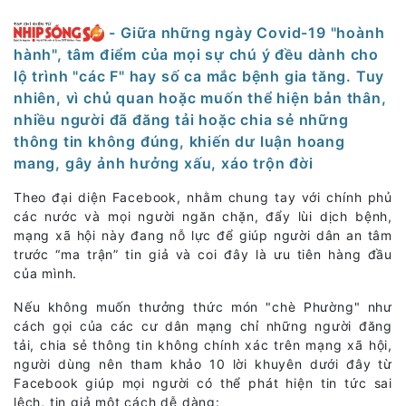
- Giữa những ngày Covid-19 "hoành
hành", tâm điểm của mọi sự chú ý đều dành cho
lộ trình "các F" hay số ca mắc bệnh gia tăng. Tuy
nhiên, vì chủ quan hoặc muốn thể hiện bản thân,
nhiều người đã đăng tải hoặc chia sẻ những
thông tin không đúng, khiến dư luận hoang
mang, gây ảnh hưởng xấu, xáo trộn đời
Theo đại diện Facebook, nhằm chung tay với chính phủ
các nước và mọi người ngăn chặn, đẩy lùi dịch bệnh,
mạng xã hội này đang nỗ lực để giúp người dân an tâm
trước “ma trận” tin giả và coi đây là ưu tiên hàng đầu
của mình.
Nếu không muốn thưởng thức món "chè Phường" như
cách gọi của các cư dân mạng chỉ những người đăng
tải, chia sẻ thông tin không chính xác trên mạng xã hội,
người dùng nên tham khảo 10 lời khuyên dưới đây từ
Facebook giúp mọi người có thể phát hiện tin tức sai
lệch, tin giả một cách dễ dàng: