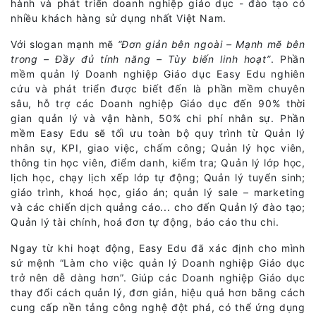
hành và phát triển doanh nghiệp giáo dục - đào tạo có
nhiều khách hàng sử dụng nhất Việt Nam.
Với slogan mạnh mẽ
“Đơn giản bên ngoài – Mạnh mẽ bên
trong – Đầy đủ tính năng – Tùy biến linh hoạt”
. Phần
mềm quản lý Doanh nghiệp Giáo dục Easy Edu nghiên
cứu và phát triển được biết đến là phần mềm chuyên
sâu, hỗ trợ các Doanh nghiệp Giáo dục đến 90% thời
gian quản lý và vận hành, 50% chi phí nhân sự. Phần
mềm Easy Edu sẽ tối ưu toàn bộ quy trình từ Quản lý
nhân sự, KPI, giao việc, chấm công; Quản lý học viên,
thông tin học viên, điểm danh, kiểm tra; Quản lý lớp học,
lịch học, chạy lịch xếp lớp tự động; Quản lý tuyển sinh;
giáo trình, khoá học, giáo án; quản lý sale – marketing
và các chiến dịch quảng cáo... cho đến Quản lý đào tạo;
Quản lý tài chính, hoá đơn tự động, báo cáo thu chi.
Ngay từ khi hoạt động, Easy Edu đã xác định cho mình
sứ mệnh “Làm cho việc quản lý Doanh nghiệp Giáo dục
trở nên dễ dàng hơn”. Giúp các Doanh nghiệp Giáo dục
thay đổi cách quản lý, đơn giản, hiệu quả hơn bằng cách
cung cấp nền tảng công nghệ đột phá, có thể ứng dụng