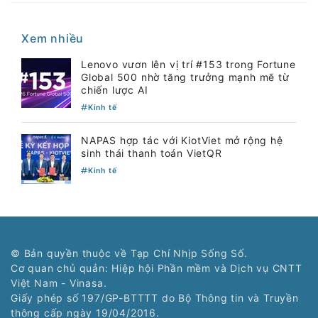
Xem nhiều
Lenovo vươn lên vị trí #153 trong Fortune
Global 500 nhờ tăng trưởng mạnh mẽ từ
chiến lược AI
Kinh tế
NAPAS hợp tác với KiotViet mở rộng hệ
sinh thái thanh toán VietQR
Kinh tế
© Bản quyền thuộc về Tạp Chí Nhịp Sống Số.
Cơ quan chủ quản: Hiệp hội Phần mềm và Dịch vụ CNTT
Việt Nam - Vinasa.
Giấy phép số 197/GP-BTTTT do Bộ Thông tin và Truyền
thông cấp ngày 19/04/2016.