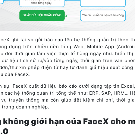
eX ghi lại và gửi báo cáo lên hệ thống quản trị theo th
 ứng dụng trên nhiều nền tảng Web, Mobile App (Android
 dõi thời gian làm việc thực tế hàng ngày như: hiển thị 
dữ liệu lịch sử ra/vào từng ngày, thời gian trên văn phò
đơn/thư xin phép điện tử hay tự đánh giá hiệu suất công 
ệu của FaceX.
 sự, FaceX xuất dữ liệu báo cáo dưới dạng tập tin Excel,
lên các hệ thống quản trị tổng thể như: ERP, SAP, HRM… H
vụ truyền thống mà còn giúp tiết kiệm chi phí, thời gia
 trong doanh nghiệp.
 không giới hạn của FaceX cho m
4.0