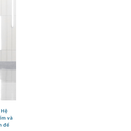
 Hệ
ểm và
h để