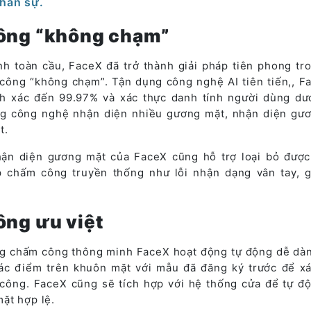
nhân sự.
công “không chạm”
nh toàn cầu, FaceX đã trở thành giải pháp tiên phong tr
 công “không chạm”. Tận dụng công nghệ AI tiên tiến,, F
h xác đến 99.97% và xác thực danh tính người dùng dướ
ng công nghệ nhận diện nhiều gương mặt, nhận diện gư
t.
ận diện gương mặt của FaceX cũng hỗ trợ loại bỏ đượ
 chấm công truyền thống như lỗi nhận dạng vân tay, g
ông ưu việt
ng chấm công thông minh FaceX hoạt động tự động dễ dà
ác điểm trên khuôn mặt với mẫu đã đăng ký trước để x
 công. FaceX cũng sẽ tích hợp với hệ thống cửa để tự đ
ặt hợp lệ.