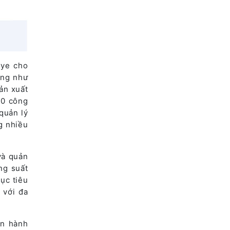
Eye cho
ũng như
ản xuất
00 công
quản lý
g nhiều
và quản
ăng suất
ục tiêu
 với đa
ận hành