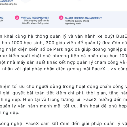
ển khai cùng hệ thống quản lý và vận hành xe buýt Bus
 hơn 1000 học sinh, 300 giáo viên để quản lý đưa đón c
g nhận diện biển số xe ParkingX đã giúp doang nghiệp s
như kiểm soát chặt chẽ phương tiện cá nhân cho hơn 10
một nhà máy sản suất khác kết hợp quản lý chấm công và 
 nhân với giải pháp nhận diện gương mặt FaceX… v.v cùn
hiệm tối ưu cho người dùng trong hoạt động chấm công 
i giải quyết bài toán tiết kiệm chi phí, thời gian, tăng n
h nghiệp. Hiện tại và trong tương lai, FaceX hướng đến m
 quản lý vận hành mạnh mẽ, tối ưu, linh hoạt để phù hợp
h nghiệp.
n công nghệ, FaceX cam kết đem đến giải pháp quản lý v