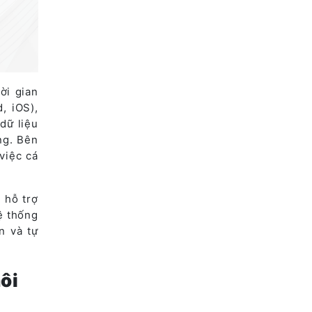
ời gian
, iOS),
dữ liệu
ng. Bên
việc cá
 hỗ trợ
ệ thống
n và tự
ôi