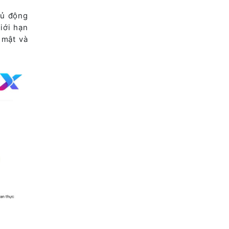
hủ động
iới hạn
 mật và