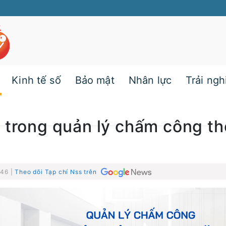
Kinh tế số
Bảo mật
Nhân lực
Trải ng
 trong quản lý chấm công th
:46 |
Theo dõi Tạp chí Nss trên