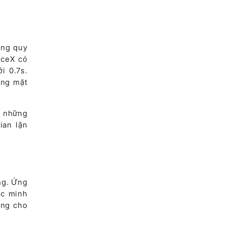
ong quy
aceX có
i 0.7s.
ơng mặt
c những
ian lận
ng. Ứng
ác minh
ộng cho