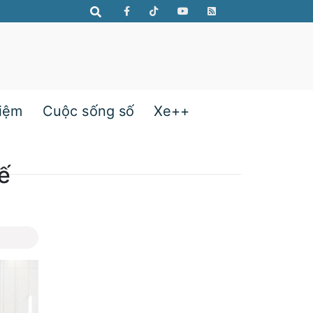
hiệm
Cuộc sống số
Xe++
ế