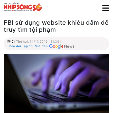
FBI sử dụng website khiêu dâm để
truy tìm tội phạm
Thứ hai, 14/11/2016 | 11:39 |
Theo dõi Tạp chí Nss trên