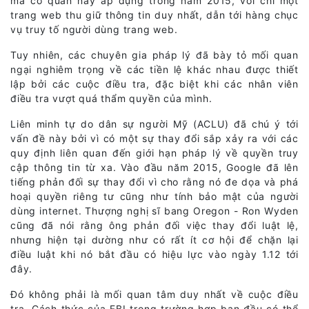
mà cơ quan này áp dụng trong năm 2015, với chỉ một
trang web thu giữ thông tin duy nhất, dẫn tới hàng chục
vụ truy tố người dùng trang web.
Tuy nhiên, các chuyên gia pháp lý đã bày tỏ mối quan
ngại nghiêm trọng về các tiền lệ khác nhau được thiết
lập bởi các cuộc điều tra, đặc biệt khi các nhân viên
điều tra vượt quá thẩm quyền của mình.
Liên minh tự do dân sự người Mỹ (ACLU) đã chú ý tới
vấn đề này bởi vì có một sự thay đổi sắp xảy ra với các
quy định liên quan đến giới hạn pháp lý về quyền truy
cập thông tin từ xa. Vào đầu năm 2015, Google đã lên
tiếng phản đối sự thay đổi vì cho rằng nó đe dọa và phá
hoại quyền riêng tư cũng như tính bảo mật của người
dùng internet. Thượng nghị sĩ bang Oregon - Ron Wyden
cũng đã nói rằng ông phản đối việc thay đổi luật lệ,
nhưng hiện tại dường như có rất ít cơ hội để chặn lại
điều luật khi nó bắt đầu có hiệu lực vào ngày 1.12 tới
đây.
Đó không phải là mối quan tâm duy nhất về cuộc điều
tra. Cách thức của FBI trong trường hợp ban đầu có thể