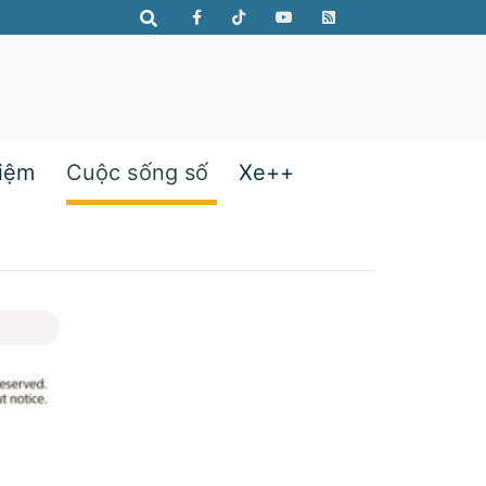
hiệm
Cuộc sống số
Xe++