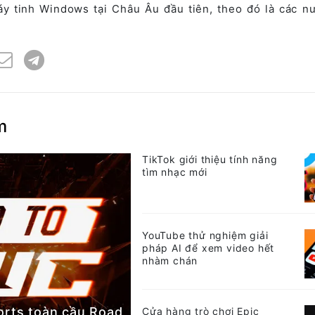
áy tinh Windows tại Châu Âu đầu tiên, theo đó là các n
m
TikTok giới thiệu tính năng
tìm nhạc mới
YouTube thử nghiệm giải
pháp AI để xem video hết
nhàm chán
orts toàn cầu Road
Cửa hàng trò chơi Epic