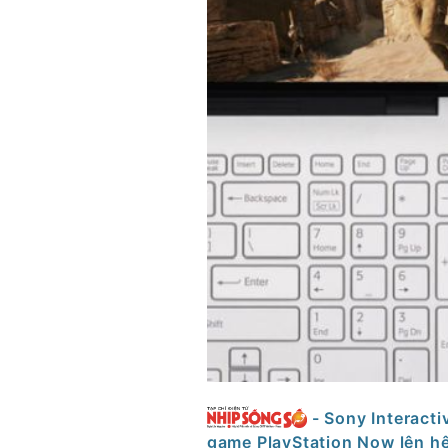
- Sony Interact
game PlayStation Now lên hệ