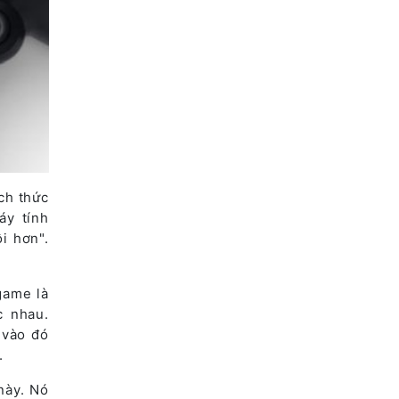
ch thức
y tính
i hơn".
game là
c nhau.
 vào đó
.
này. Nó