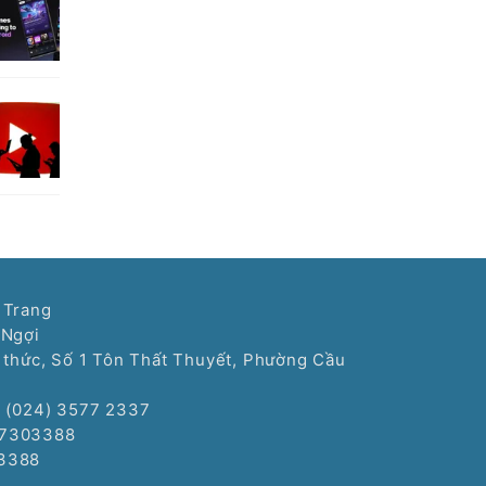
 Trang
 Ngợi
í thức, Số 1 Tôn Thất Thuyết, Phường Cầu
: (024) 3577 2337
77303388
3388