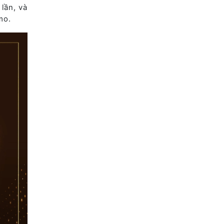
lần, và
mo.