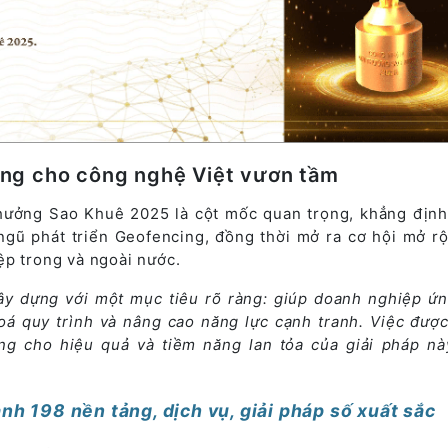
ng cho công nghệ Việt vươn tầm
thưởng Sao Khuê 2025 là cột mốc quan trọng, khẳng định
ngũ phát triển Geofencing, đồng thời mở ra cơ hội mở r
ệp trong và ngoài nước.
ây dựng với một mục tiêu rõ ràng: giúp doanh nghiệp ứ
oá quy trình và nâng cao năng lực cạnh tranh. Việc đượ
ng cho hiệu quả và tiềm năng lan tỏa của giải pháp nà
h 198 nền tảng, dịch vụ, giải pháp số xuất sắc