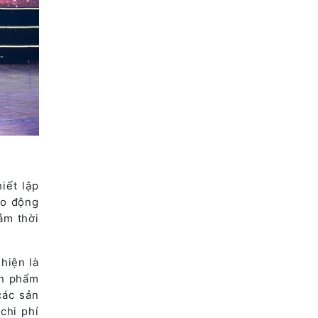
iết lập
ao động
ảm thời
hiện là
ản phẩm
các sản
chi phí