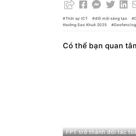
Thời sự ICT
đổi mới sáng tạo
thưởng Sao Khuê 2025
Geofencin
Có thể bạn quan tâ
FPT trở thành đối tác to