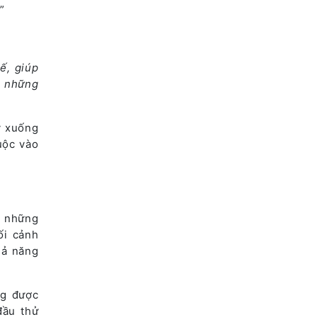
”
ế, giúp
a những
y xuống
uộc vào
g những
ối cảnh
hả năng
ng được
đầu thử