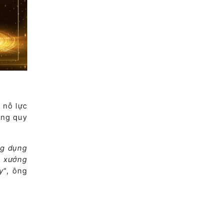
 nỗ lực
ộng quy
ng dụng
c xướng
y"
, ông