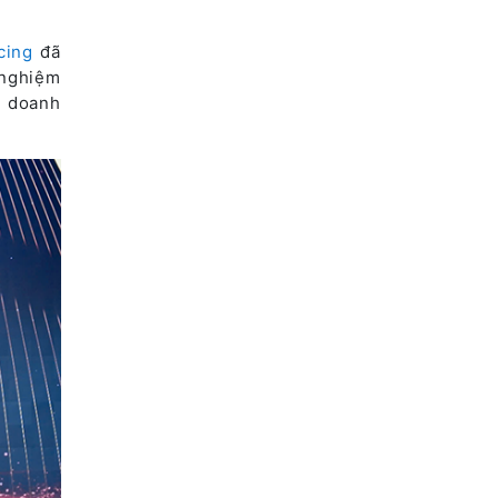
cing
đã
 nghiệm
g doanh