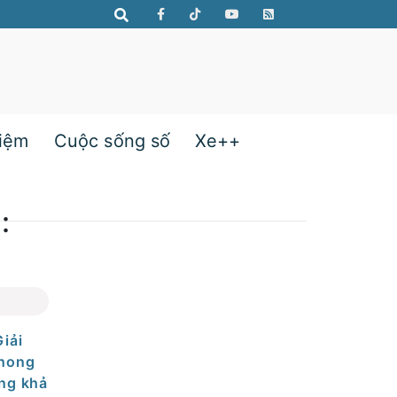
hiệm
Cuộc sống số
Xe++
:
iải
phong
ờng khả