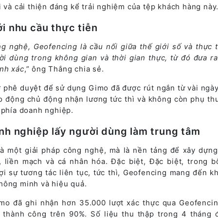
i và cải thiện đáng kể trải nghiệm của tệp khách hàng này.
ới nhu cầu thực tiễn
g nghệ, Geofencing là cầu nối giữa thế giới số và thực t
i dùng trong không gian và thời gian thực, từ đó đưa r
nh xác
,” ông Thắng chia sẻ.
hờ phê duyệt để sử dụng Gimo đã được rút ngắn từ vài ngà
lao động chủ động nhận lương tức thì và không còn phụ th
 phía doanh nghiệp.
anh nghiệp lấy người dùng làm trung tâm
à một giải pháp công nghệ, mà là nền tảng để xây dựn
, liền mạch và cá nhân hóa. Đặc biệt, Đặc biệt, trong b
 sự tương tác liên tục, tức thì, Geofencing mang đến k
hông minh và hiệu quả.
Gimo đã ghi nhận hơn 35.000 lượt xác thực qua Geofenci
ệ thành công trên 90%. Số liệu thu thập trong 4 tháng 