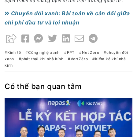
cạnh tranh và khẳng định vị thế trên trường quốc tế”.
Chuyển đổi xanh: Bài toán về cân đối giữa
chi phí đầu tư và lợi nhuận
Kinh tế
Công nghệ xanh
FPT
Net Zero
chuyển đổi
xanh
phát thải khí nhà kính
VertZéro
kiểm kê khí nhà
kính
Có thể bạn quan tâm