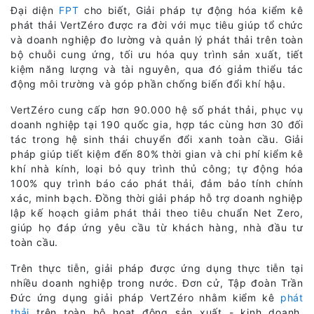
Đại diện
FPT
cho biết, Giải pháp tự động hóa kiểm kê
phát thải VertZéro được ra đời với mục tiêu giúp tổ chức
và doanh nghiệp đo lường và quản lý phát thải trên toàn
bộ chuỗi cung ứng, tối ưu hóa quy trình sản xuất, tiết
kiệm năng lượng và tài nguyên, qua đó giảm thiểu tác
động môi trường và góp phần chống biến đổi khí hậu.
VertZéro cung cấp hơn 90.000 hệ số phát thải, phục vụ
doanh nghiệp tại 190 quốc gia, hợp tác cùng hơn 30 đối
tác trong hệ sinh thái chuyển đổi xanh toàn cầu. Giải
pháp giúp tiết kiệm đến 80% thời gian và chi phí kiểm kê
khí nhà kính, loại bỏ quy trình thủ công; tự động hóa
100% quy trình báo cáo phát thải, đảm bảo tính chính
xác, minh bạch. Đồng thời giải pháp hỗ trợ doanh nghiệp
lập kế hoạch giảm phát thải theo tiêu chuẩn Net Zero,
giúp họ đáp ứng yêu cầu từ khách hàng, nhà đầu tư
toàn cầu.
Trên thực tiễn, giải pháp được ứng dụng thực tiễn tại
nhiều doanh nghiệp trong nước. Đơn cử, Tập đoàn Trần
Đức ứng dụng giải pháp VertZéro nhằm kiểm kê
phát
thải
trên toàn bộ hoạt động sản xuất - kinh doanh,