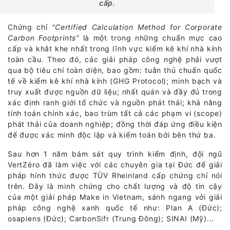
cấp.
Chứng chỉ
“Certified Calculation Method for Corporate
Carbon Footprints”
là một trong những chuẩn mực cao
cấp và khắt khe nhất trong lĩnh vực kiểm kê khí nhà kính
toàn cầu. Theo đó, các giải pháp công nghệ phải vượt
qua bộ tiêu chí toàn diện, bao gồm: tuân thủ chuẩn quốc
tế về kiểm kê khí nhà kính (GHG Protocol); minh bạch và
truy xuất được nguồn dữ liệu; nhất quán và đầy đủ trong
xác định ranh giới tổ chức và nguồn phát thải; khả năng
tính toán chính xác, bao trùm tất cả các phạm vi (scope)
phát thải của doanh nghiệp; đồng thời đáp ứng điều kiện
để được xác minh độc lập và kiểm toán bởi bên thứ ba.
Sau hơn 1 năm bám sát quy trình kiểm định, đội ngũ
VertZéro đã làm việc với các chuyên gia tại Đức để giải
pháp hính thức được TÜV Rheinland cấp chứng chỉ nói
trên. Đây là minh chứng cho chất lượng và độ tin cậy
của một giải pháp Make in Vietnam, sánh ngang với giải
pháp công nghệ xanh quốc tế như: Plan A (Đức);
osapiens (Đức); CarbonSifr (Trung Đông); SINAI (Mỹ)...