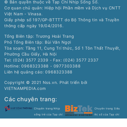
© Bản quyền thuộc về Tạp Chí Nhịp Sống Số.
Cơ quan chủ quản: Hiệp hội Phần mềm và Dịch vụ CNTT
Việt Nam - Vinasa.
Giấy phép số 197/GP-BTTTT do Bộ Thông tin và Truyền
thông cấp ngày 19/04/2016.
Tổng Biên tập: Trương Hoài Trang
Phó Tổng Biên tập: Bùi Văn Ngợi
Tòa soạn: Tầng 11, Cung Trí thức, Số 1 Tôn Thất Thuyết,
Phường Cầu Giấy, Hà Nội
Tel: (024) 3577 2339 - Fax: (024) 3577 2337
Hotline: 0968323388 - 0977303388
Liên hệ quảng cáo:
0968323388
Copyright © 2021 Nss.vn. Phát triển bởi
VIETNAMPEDIA.com
Các chuyên trang:
Chuyên trang Nhịp
Chuyên trang Siêu
sống trẻ của Tạp chí
thị số của Tạp chí
điện tử Nhịp Sống Số
điện tử Nhịp Sống Số