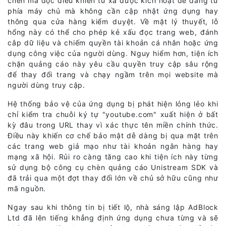
chèn mã độc điều khiển từ xa được kích hoạt dễ dàng từ
phía máy chủ mà không cần cập nhật ứng dụng hay
thông qua cửa hàng kiểm duyệt. Về mặt lý thuyết, lỗ
hổng này có thể cho phép kẻ xấu đọc trang web, đánh
cắp dữ liệu và chiếm quyền tài khoản cá nhân hoặc ứng
dụng công việc của người dùng. Nguy hiểm hơn, tiện ích
chặn quảng cáo này yêu cầu quyền truy cập sâu rộng
để thay đổi trang và chạy ngầm trên mọi website mà
người dùng truy cập.
Hệ thống bảo vệ của ứng dụng bị phát hiện lỏng lẻo khi
chỉ kiểm tra chuỗi ký tự "youtube.com" xuất hiện ở bất
kỳ đâu trong URL thay vì xác thực tên miền chính thức.
Điều này khiến cơ chế bảo mật dễ dàng bị qua mặt trên
các trang web giả mạo như tài khoản ngân hàng hay
mạng xã hội. Rủi ro càng tăng cao khi tiện ích này từng
sử dụng bộ công cụ chèn quảng cáo Unistream SDK và
đã trải qua một đợt thay đổi lớn về chủ sở hữu cũng như
mã nguồn.
Ngay sau khi thông tin bị tiết lộ, nhà sáng lập AdBlock
Ltd đã lên tiếng khẳng định ứng dụng chưa từng và sẽ