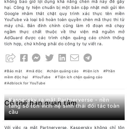
không bao giờ lợi dụng khả năng chèn mã này để gây
hại. Công ty hiện chuẩn bị một bản cập nhật mới gửi lên
Google nhằm thắt chặt quy trình xác thực tên miền
YouTube và loại bỏ hoàn toàn quyền chèn mã thực thi từ
máy chủ. Bản đính chính cũng làm rõ đoạn mã chạy
ngầm thực chất thuộc về thư viện mã nguồn mở
AdGuard được các trình chặn quảng cáo chính thống
tích hợp, chứ không phải do công ty tự viết ra.
Bảo mật
mã độc
chặn quảng cáo
tiện ích
Phần
mềm độc hại
YouTube
Tiện ích chặn quảng cáo
Adblock for YouTube
Kaspersky ra mắt Partnerverse - nền
Có thể bạn quan tâm
tảng số tôn vinh hệ sinh thái đối tác toàn
cầu
Với việc ra mắt Partnerverse, Kaspersky không chỉ tôn