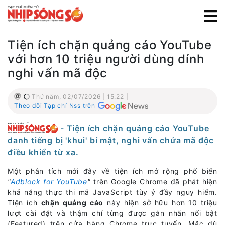
Tiện ích chặn quảng cáo YouTube
với hơn 10 triệu người dùng dính
nghi vấn mã độc
Thứ năm, 02/07/2026 | 15:22 |
Theo dõi Tạp chí Nss trên
- Tiện ích chặn quảng cáo YouTube
danh tiếng bị 'khui' bí mật, nghi vấn chứa mã độc
điều khiển từ xa.
Một phân tích mới đây về tiện ích mở rộng phổ biến
"
Adblock for YouTube
"
trên Google Chrome đã phát hiện
khả năng thực thi mã JavaScript tùy ý đầy nguy hiểm.
Tiện ích
chặn quảng cáo
này hiện sở hữu hơn 10 triệu
lượt cài đặt và thậm chí từng được gắn nhãn nổi bật
(Featured) trên cửa hàng Chrome trực tuyến. Mặc dù