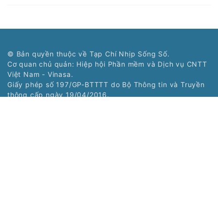
© Bản quyền thuộc về Tạp Chí Nhịp Sống Số.
Cơ quan chủ quản: Hiệp hội Phần mềm và Dịch vụ CNTT
Việt Nam - Vinasa.
Giấy phép số 197/GP-BTTTT do Bộ Thông tin và Truyền
thông cấp ngày 19/04/2016.
Tổng Biên tập: Trương Hoài Trang
Phó Tổng Biên tập: Bùi Văn Ngợi
Tòa soạn: Tầng 11, Cung Trí thức, Số 1 Tôn Thất Thuyết,
Phường Cầu Giấy, Hà Nội
Tel: (024) 3577 2339 - Fax: (024) 3577 2337
Hotline: 0968323388 - 0977303388
Liên hệ quảng cáo:
0968323388
Copyright © 2021 Nss.vn. Phát triển bởi
VIETNAMPEDIA.com