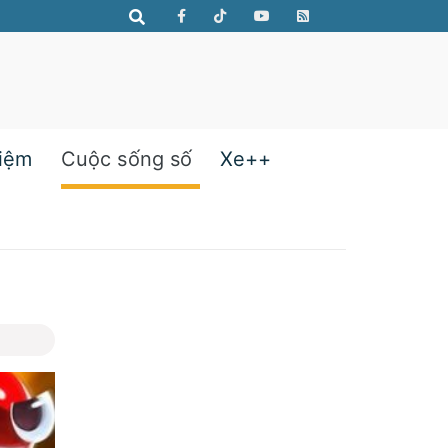
hiệm
Cuộc sống số
Xe++