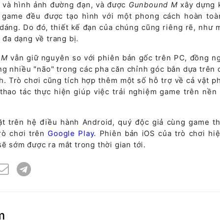
hí và hình ảnh đường đạn, và được
Gunbound M
xây dựng k
g game đều được tạo hình với một phong cách hoàn toà
dáng. Do đó, thiết kế đạn của chúng cũng riêng rẽ, như m
h đa dạng về trang bị.
 M
vẫn giữ nguyên so với phiên bản gốc trên PC, đồng ng
ng nhiều "não" trong các pha căn chỉnh góc bắn dựa trên 
hình. Trò chơi cũng tích hợp thêm một số hỗ trợ về cả vật 
 thao tác thực hiện giúp việc trải nghiệm game trên nền 
ặt trên hệ điều hành Android, quý độc giả cùng game t
rò chơi trên
Google Play
. Phiên bản iOS của trò chơi hi
sẽ sớm được ra mắt trong thời gian tới.
m