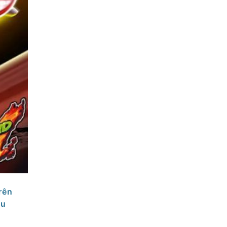
rên
ều