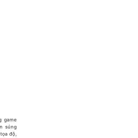
ng game
ắn súng
tọa độ,