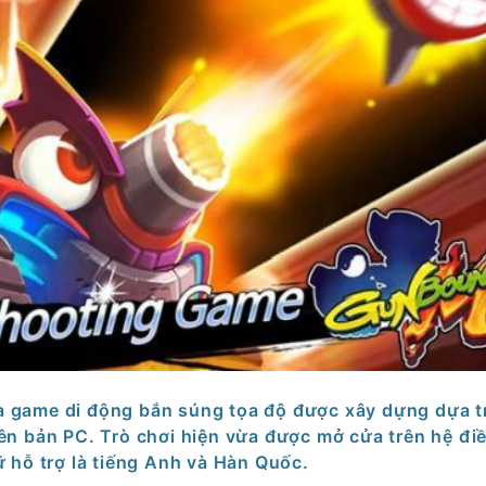
à game di động bắn súng tọa độ được xây dựng dựa t
n bản PC. Trò chơi hiện vừa được mở cửa trên hệ đi
 hỗ trợ là tiếng Anh và Hàn Quốc.