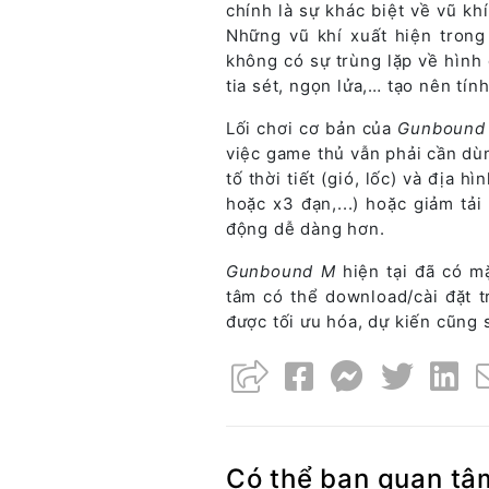
chính là sự khác biệt về vũ k
Những vũ khí xuất hiện tron
không có sự trùng lặp về hình 
tia sét, ngọn lửa,… tạo nên tín
Lối chơi cơ bản của
Gunbound
việc game thủ vẫn phải cần dù
tố thời tiết (gió, lốc) và địa 
hoặc x3 đạn,...) hoặc giảm tải
động dễ dàng hơn.
Gunbound M
hiện tại đã có m
tâm có thể download/cài đặt t
được tối ưu hóa, dự kiến cũng 
Có thể bạn quan tâ