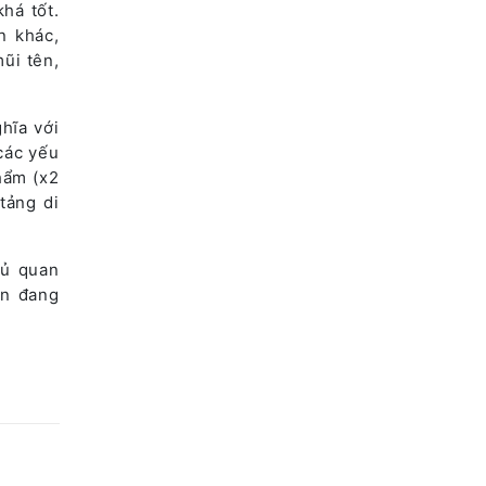
há tốt.
n khác,
ũi tên,
hĩa với
các yếu
phẩm (x2
tảng di
hủ quan
ện đang