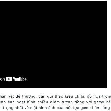
hân vật dễ thương, gần gũi theo kiểu chibi, đồ họa tro
hình ảnh hoạt hình nhiều điểm tương đồng với game b
n trọng nhất về mặt hình ảnh của một tựa game bắn súng 