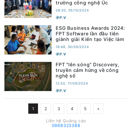
trường công nghệ Úc
08:30, 05/10/2024
P.V
ESG Business Awards 2024:
FPT Software lần đầu tiên
giành giải Kiến tạo Việc làm
18:48, 30/09/2024
P.V
FPT "lên sóng" Discovery,
truyền cảm hứng về công
nghệ số
12:50, 17/09/2024
P.V
1
2
3
4
5
»
Liên hệ Quảng cáo
0968323388