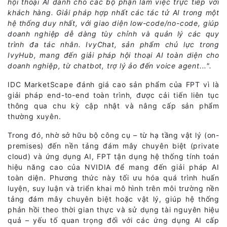
hội thoại AI dành cho các bộ phận làm việc trực tiếp với
khách hàng. Giải pháp hợp nhất các tác tử AI trong một
hệ thống duy nhất, với giao diện low-code/no-code, giúp
doanh nghiệp dễ dàng tùy chỉnh và quản lý các quy
trình đa tác nhân. IvyChat, sản phẩm chủ lực trong
IvyHub, mang đến giải pháp hội thoại AI toàn diện cho
doanh nghiệp, từ chatbot, trợ lý ảo đến voice agent...".
IDC MarketScape đánh giá cao sản phẩm của FPT vì là
giải pháp end-to-end toàn trình, được cải tiến liên tục
thông qua chu kỳ cập nhật và nâng cấp sản phẩm
thường xuyên.
Trong đó, nhờ sở hữu bộ công cụ – từ hạ tầng vật lý (on-
premises) đến nền tảng đám mây chuyên biệt (private
cloud) và ứng dụng AI, FPT tận dụng hệ thống tính toán
hiệu năng cao của NVIDIA để mang đến giải pháp AI
toàn diện. Phương thức này tối ưu hóa quá trình huấn
luyện, suy luận và triển khai mô hình trên môi trường nền
tảng đám mây chuyên biệt hoặc vật lý, giúp hệ thống
phản hồi theo thời gian thực và sử dụng tài nguyên hiệu
quả – yếu tố quan trọng đối với các ứng dụng AI cấp