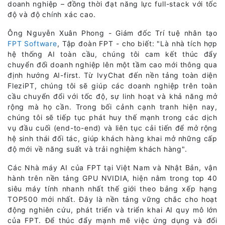
doanh nghiệp – đồng thời đạt năng lực full-stack với tốc
độ và độ chính xác cao.
Ông Nguyễn Xuân Phong - Giám đốc Trí tuệ nhân tạo
FPT Software
, Tập đoàn FPT - cho biết: "Là nhà tích hợp
hệ thống AI toàn cầu, chúng tôi cam kết thúc đẩy
chuyển đổi doanh nghiệp lên một tầm cao mới thông qua
định hướng AI-first. Từ IvyChat đến nền tảng toàn diện
FleziPT, chúng tôi sẽ giúp các doanh nghiệp trên toàn
cầu chuyển đổi với tốc độ, sự linh hoạt và khả năng mở
rộng mà họ cần. Trong bối cảnh cạnh tranh hiện nay,
chúng tôi sẽ tiếp tục phát huy thế mạnh trong các dịch
vụ đầu cuối (end-to-end) và liên tục cải tiến để mở rộng
hệ sinh thái đối tác, giúp khách hàng khai mở những cấp
độ mới về năng suất và trải nghiệm khách hàng".
Các Nhà máy AI của FPT tại Việt Nam và Nhật Bản, vận
hành trên nền tảng GPU NVIDIA, hiện nằm trong top 40
siêu máy tính nhanh nhất thế giới theo bảng xếp hạng
TOP500 mới nhất. Đây là nền tảng vững chắc cho hoạt
động nghiên cứu, phát triển và triển khai AI quy mô lớn
của FPT. Để thúc đẩy mạnh mẽ việc ứng dụng và đổi