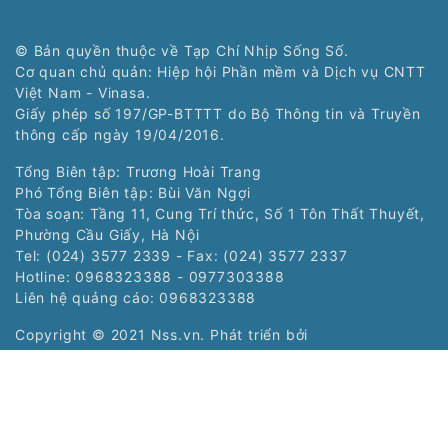
© Bản quyền thuộc về Tạp Chí Nhịp Sống Số.
Cơ quan chủ quản: Hiệp hội Phần mềm và Dịch vụ CNTT
Việt Nam - Vinasa.
Giấy phép số 197/GP-BTTTT do Bộ Thông tin và Truyền
thông cấp ngày 19/04/2016.
Tổng Biên tập: Trương Hoài Trang
Phó Tổng Biên tập: Bùi Văn Ngợi
Tòa soạn: Tầng 11, Cung Trí thức, Số 1 Tôn Thất Thuyết,
Phường Cầu Giấy, Hà Nội
Tel: (024) 3577 2339 - Fax: (024) 3577 2337
Hotline: 0968323388 - 0977303388
Liên hệ quảng cáo:
0968323388
Copyright © 2021 Nss.vn. Phát triển bởi
VIETNAMPEDIA.com
Các chuyên trang:
Chuyên trang Nhịp
Chuyên trang Siêu
sống trẻ của Tạp chí
thị số của Tạp chí