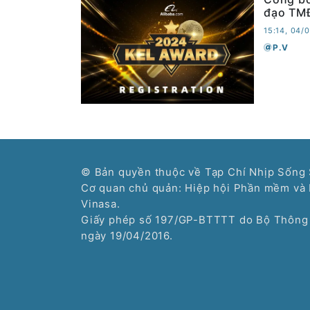
đạo TM
15:14, 04/
P.V
© Bản quyền thuộc về Tạp Chí Nhịp Sống 
Cơ quan chủ quản: Hiệp hội Phần mềm và 
Vinasa.
Giấy phép số 197/GP-BTTTT do Bộ Thông 
ngày 19/04/2016.