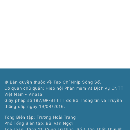
© Bản quyền thuộc về Tạp Chí Nhịp Sống Số.
Cơ quan chủ quản: Hiệp hội Phần mềm và Dịch vụ CNTT
Việt Nam - Vinasa.
Giấy phép số 197/GP-BTTTT do Bộ Thông tin và Truyền
thông cấp ngày 19/04/2016.
Tổng Biên tập: Trương Hoài Trang
Phó Tổng Biên tập: Bùi Văn Ngợi
Tòa soạn: Tầng 11, Cung Trí thức, Số 1 Tôn Thất Thuyết,