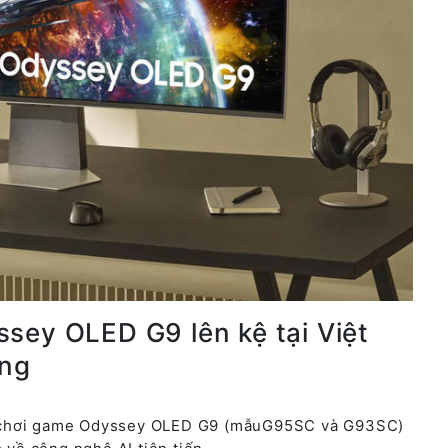
sey OLED G9 lên kệ tại Việt
ồng
h chơi game Odyssey OLED G9 (mẫuG95SC và G93SC)