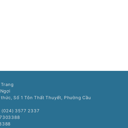
 Trang
 Ngợi
í thức, Số 1 Tôn Thất Thuyết, Phường Cầu
: (024) 3577 2337
77303388
3388