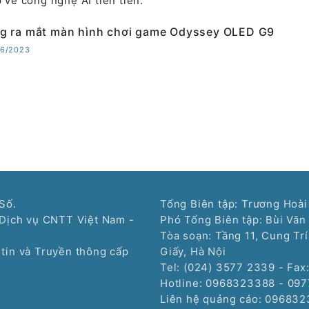
p về công nghệ AI tiên tiến.
 ra mắt màn hình chơi game Odyssey OLED G9
06/2023
Số.
Tổng Biên tập: Trương Hoài
Dịch vụ CNTT Việt Nam -
Phó Tổng Biên tập: Bùi Văn
Tòa soạn: Tầng 11, Cung Tr
tin và Truyền thông cấp
Giấy, Hà Nội
Tel: (024) 3577 2339 - Fax
Hotline: 0968323388 - 09
Liên hệ quảng cáo:
096832