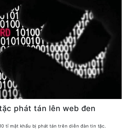
 tặc phát tán lên web đen
0 tỉ mật khẩu bị phát tán trên diễn đàn tin tặc.