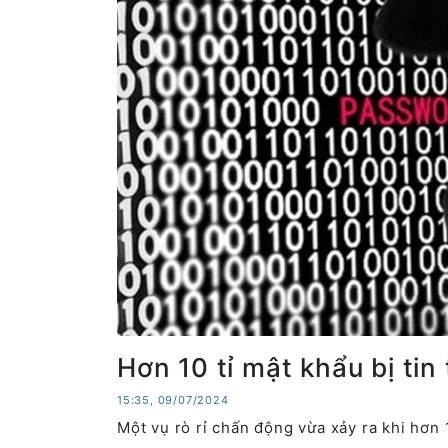
Hơn 10 tỉ mật khẩu bị tin
15:35, 09/07/2024
Một vụ rò rỉ chấn động vừa xảy ra khi hơn 1