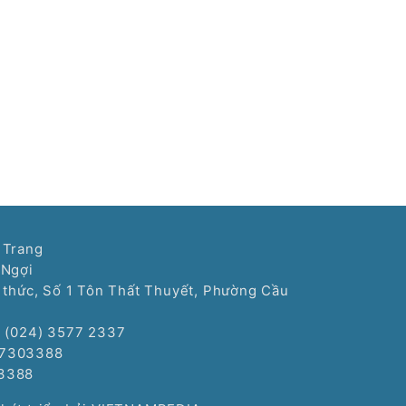
 Trang
 Ngợi
í thức, Số 1 Tôn Thất Thuyết, Phường Cầu
: (024) 3577 2337
77303388
3388