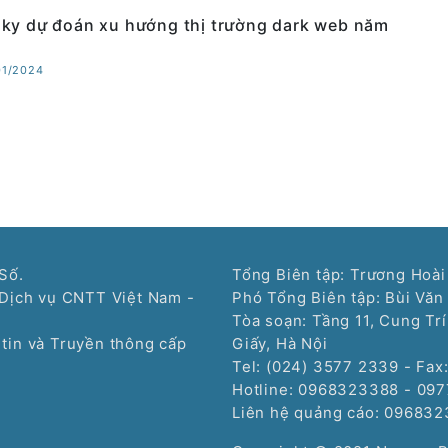
ky dự đoán xu hướng thị trường dark web năm
01/2024
Số.
Tổng Biên tập: Trương Hoài
Dịch vụ CNTT Việt Nam -
Phó Tổng Biên tập: Bùi Văn
Tòa soạn: Tầng 11, Cung Tr
tin và Truyền thông cấp
Giấy, Hà Nội
Tel: (024) 3577 2339 - Fax
Hotline: 0968323388 - 09
Liên hệ quảng cáo:
096832