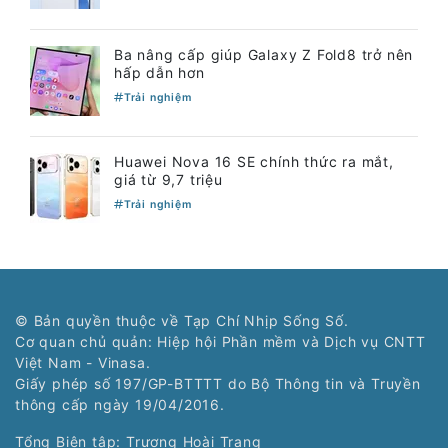
Ba nâng cấp giúp Galaxy Z Fold8 trở nên
hấp dẫn hơn
Trải nghiệm
Huawei Nova 16 SE chính thức ra mắt,
giá từ 9,7 triệu
Trải nghiệm
© Bản quyền thuộc về Tạp Chí Nhịp Sống Số.
Cơ quan chủ quản: Hiệp hội Phần mềm và Dịch vụ CNTT
Việt Nam - Vinasa.
Giấy phép số 197/GP-BTTTT do Bộ Thông tin và Truyền
thông cấp ngày 19/04/2016.
Tổng Biên tập: Trương Hoài Trang