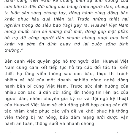
hành cùng Việt Nam và chứng kiến sự ảnh hưởng của
cơn bão lũ đến đời sống của hàng triệu người dân, chúng
ta luôn sẵn sàng chung tay, đồng hành cùng đồng bào
khắc phục hậu quả thiên tai. Trước những thiệt hại
nghiêm trọng do siêu bão Yagi gây ra, Huawei Việt Nam
mong muốn chia sẻ những mất mát, đóng góp một phần
hỗ trợ để cùng người dân nhanh chóng vượt qua khó
khăn và sớm ổn định quay trở lại cuộc sống bình
thường.”
Bên cạnh việc quyên góp hỗ trợ người dân, Huawei Việt
Nam cũng cam kết tiếp tục hỗ trợ các đối tác tái kiến
thiết hạ tầng viễn thông sau cơn bão, thực thi trách
nhiệm xã hội của một doanh nghiệp công nghệ đồng
hành bền bỉ cùng Việt Nam. Trước sức ảnh hưởng của
nhiều cơn bão lũ đến đời sống lẫn thông tin liên lạc của
người dân, nhóm chuyên gia kỹ sư và đội ngũ kỹ thuật
của Huawei Việt Nam sẽ chủ động phối hợp cùng các đối
tác nhằm khắc phục các vấn đề và khôi phục hệ thống
viễn thông bị hư hỏng, bảo đảm mạng lưới được vận
hành an toàn, thông suốt và nhanh chóng.