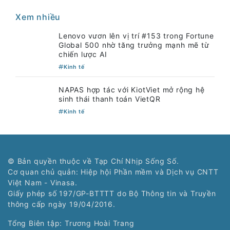
VNPT và Agribank chung tay đưa TingPay
đến hàng triệu hộ kinh doanh
SoftBank Group củng cố mảng thanh toán
trực tuyến
Samsung gây bất ngờ khi tung thẻ tín dụng
Galaxy Card
Xem nhiều
Lenovo vươn lên vị trí #153 trong Fortune