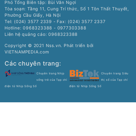
Global 500 nhờ tăng trưởng mạnh mẽ từ
chiến lược AI
Kinh tế
NAPAS hợp tác với KiotViet mở rộng hệ
sinh thái thanh toán VietQR
Kinh tế
© Bản quyền thuộc về Tạp Chí Nhịp Sống Số.
Cơ quan chủ quản: Hiệp hội Phần mềm và Dịch vụ CNTT
Việt Nam - Vinasa.
Giấy phép số 197/GP-BTTTT do Bộ Thông tin và Truyền
thông cấp ngày 19/04/2016.
Tổng Biên tập: Trương Hoài Trang
Phó Tổng Biên tập: Bùi Văn Ngợi
Tòa soạn: Tầng 11, Cung Trí thức, Số 1 Tôn Thất Thuyết,
Phường Cầu Giấy, Hà Nội