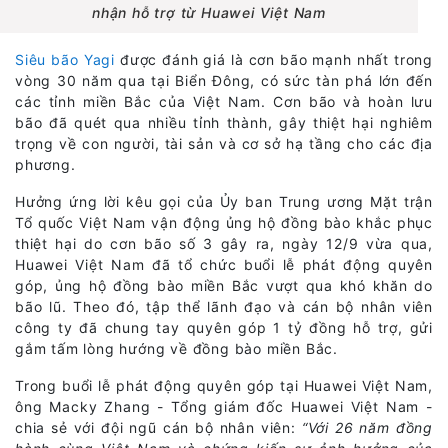
nhận hỗ trợ từ Huawei Việt Nam
Siêu bão Yagi
được đánh giá là cơn bão mạnh nhất trong
vòng 30 năm qua tại Biển Đông, có sức tàn phá lớn đến
các tỉnh miền Bắc của Việt Nam. Cơn bão và hoàn lưu
bão đã quét qua nhiều tỉnh thành, gây thiệt hại nghiêm
trọng về con người, tài sản và cơ sở hạ tầng cho các địa
phương.
Hưởng ứng lời kêu gọi của Ủy ban Trung ương Mặt trận
Tổ quốc Việt Nam vận động ủng hộ đồng bào khắc phục
thiệt hại do cơn bão số 3 gây ra, ngày 12/9 vừa qua,
Huawei Việt Nam đã tổ chức buổi lễ phát động quyên
góp, ủng hộ đồng bào miền Bắc vượt qua khó khăn do
bão lũ. Theo đó, tập thể lãnh đạo và cán bộ nhân viên
công ty đã chung tay quyên góp 1 tỷ đồng hỗ trợ, gửi
gắm tấm lòng hướng về đồng bào miền Bắc.
Trong buổi lễ phát động quyên góp tại Huawei Việt Nam,
ông Macky Zhang - Tổng giám đốc Huawei Việt Nam -
chia sẻ với đội ngũ cán bộ nhân viên:
“Với 26 năm đồng