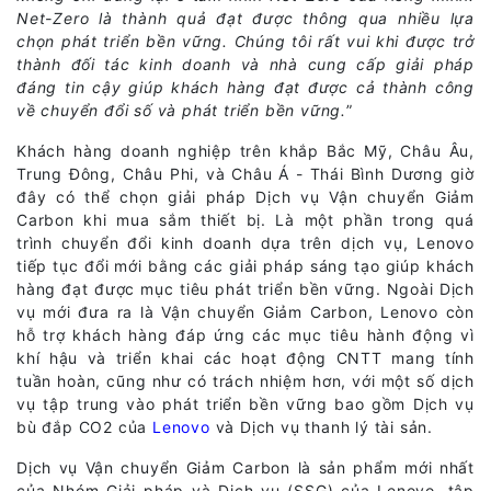
Net-Zero là thành quả đạt được thông qua nhiều lựa
chọn phát triển bền vững. Chúng tôi rất vui khi được trở
thành đối tác kinh doanh và nhà cung cấp giải pháp
đáng tin cậy giúp khách hàng đạt được cả thành công
về chuyển đổi số và phát triển bền vững.
”
Khách hàng doanh nghiệp trên khắp Bắc Mỹ, Châu Âu,
Trung Đông, Châu Phi, và Châu Á - Thái Bình Dương giờ
đây có thể chọn giải pháp Dịch vụ Vận chuyển Giảm
Carbon khi mua sắm thiết bị. Là một phần trong quá
trình chuyển đổi kinh doanh dựa trên dịch vụ, Lenovo
tiếp tục đổi mới bằng các giải pháp sáng tạo giúp khách
hàng đạt được mục tiêu phát triển bền vững. Ngoài Dịch
vụ mới đưa ra là Vận chuyển Giảm Carbon, Lenovo còn
hỗ trợ khách hàng đáp ứng các mục tiêu hành động vì
khí hậu và triển khai các hoạt động CNTT mang tính
tuần hoàn, cũng như có trách nhiệm hơn, với một số dịch
vụ tập trung vào phát triển bền vững bao gồm Dịch vụ
bù đắp CO2 của
Lenovo
và Dịch vụ thanh lý tài sản.
Dịch vụ Vận chuyển Giảm Carbon là sản phẩm mới nhất
của Nhóm Giải pháp và Dịch vụ (SSG) của Lenovo, tập