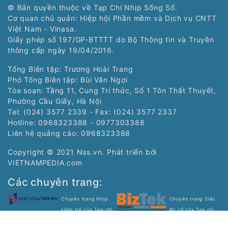
© Bản quyền thuộc về Tạp Chí Nhịp Sống Số.
Cơ quan chủ quản: Hiệp hội Phần mềm và Dịch vụ CNTT
Việt Nam - Vinasa.
Giấy phép số 197/GP-BTTTT do Bộ Thông tin và Truyền
thông cấp ngày 19/04/2016.
Tổng Biên tập: Trương Hoài Trang
Phó Tổng Biên tập: Bùi Văn Ngợi
Tòa soạn: Tầng 11, Cung Trí thức, Số 1 Tôn Thất Thuyết,
Phường Cầu Giấy, Hà Nội
Tel: (024) 3577 2339 - Fax: (024) 3577 2337
Hotline: 0968323388 - 0977303388
Liên hệ quảng cáo:
0968323388
Copyright © 2021 Nss.vn. Phát triển bởi
VIETNAMPEDIA.com
Các chuyên trang:
Chuyên trang Nhịp
Chuyên trang Siêu
sống trẻ của Tạp chí
thị số của Tạp chí
điện tử Nhịp Sống Số
điện tử Nhịp Sống Số